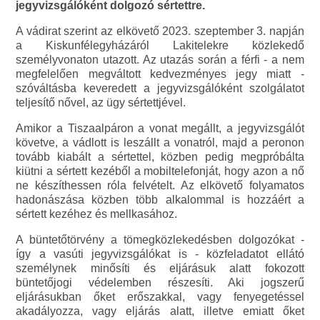
jegyvizsgálóként dolgozó sértettre.
A vádirat szerint az elkövető 2023. szeptember 3. napján
a Kiskunfélegyházáról Lakitelekre közlekedő
személyvonaton utazott. Az utazás során a férfi - a nem
megfelelően megváltott kedvezményes jegy miatt -
szóváltásba keveredett a jegyvizsgálóként szolgálatot
teljesítő nővel, az ügy sértettjével.
Amikor a Tiszaalpáron a vonat megállt, a jegyvizsgálót
követve, a vádlott is leszállt a vonatról, majd a peronon
tovább kiabált a sértettel, közben pedig megpróbálta
kiütni a sértett kezéből a mobiltelefonját, hogy azon a nő
ne készíthessen róla felvételt. Az elkövető folyamatos
hadonászása közben több alkalommal is hozzáért a
sértett kezéhez és mellkasához.
A büntetőtörvény a tömegközlekedésben dolgozókat -
így a vasúti jegyvizsgálókat is - közfeladatot ellátó
személynek minősíti és eljárásuk alatt fokozott
büntetőjogi védelemben részesíti. Aki jogszerű
eljárásukban őket erőszakkal, vagy fenyegetéssel
akadályozza, vagy eljárás alatt, illetve emiatt őket