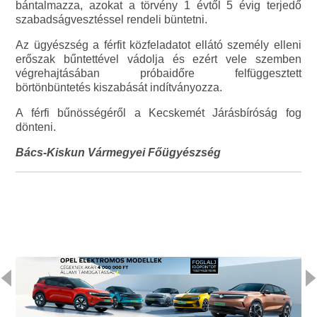
bántalmazza, azokat a törvény 1 évtől 5 évig terjedő
szabadságvesztéssel rendeli büntetni.
Az ügyészség a férfit közfeladatot ellátó személy elleni
erőszak bűntettével vádolja és ezért vele szemben
végrehajtásában próbaidőre felfüggesztett
börtönbüntetés kiszabását indítványozza.
A férfi bűnösségéről a Kecskemét Járásbíróság fog
dönteni.
Bács-Kiskun Vármegyei Főügyészség