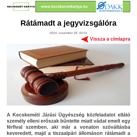
Rátámadt a jegyvizsgálóra
2024. november 29. 00:01
Vissza a címlapra
A Kecskeméti Járási Ügyészség közfeladatot ellátó
személy elleni erőszak bűntette miatt vádat emelt egy
férfival szemben, aki már a vonaton szóváltásba
keveredett, majd a tiszaalpári állomáson rátámadt a