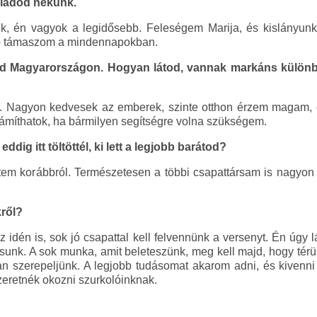
aládod nekünk.
k, én vagyok a legidősebb. Feleségem Marija, és kislányunk 
fő támaszom a mindennapokban.
d Magyarországon. Hogyan látod, vannak markáns különbsé
Nagyon kedvesek az emberek, szinte otthon érzem magam, ezt
ámíthatok, ha bármilyen segítségre volna szükségem.
ddig itt töltöttél, ki lett a legjobb barátod?
rtem korábbról. Természetesen a többi csapattársam is nagyon
kről?
 idén is, sok jó csapattal kell felvennünk a versenyt. Én úg
ssunk. A sok munka, amit beleteszünk, meg kell majd, hogy tér
n szerepeljünk. A legjobb tudásomat akarom adni, és kivenn
eretnék okozni szurkolóinknak.