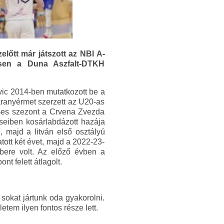
lőtt már játszott az NBI A-
tesen a Duna Aszfalt-DTKH
vic 2014-ben mutatkozott be a
aranyérmet szerzett az U20-as
7-es szezont a Crvena Zvezda
seiben kosárlabdázott hazája
 majd a litván első osztályú
ott két évet, majd a 2022-23-
bere volt. Az előző évben a
t felett átlagolt.
sokat jártunk oda gyakorolni.
tem ilyen fontos része lett.