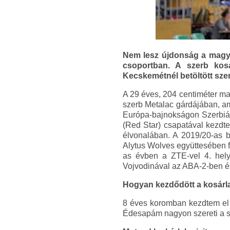
Nem lesz újdonság a magyar
csoportban. A szerb kosá
Kecskemétnél betöltött szer
A 29 éves, 204 centiméter ma
szerb Metalac gárdájában, am
Európa-bajnokságon Szerbiáv
(Red Star) csapatával kezdt
élvonalában. A 2019/20-as b
Alytus Wolves együttesében f
as évben a ZTE-vel 4. hely
Vojvodinával az ABA-2-ben és 
Hogyan kezdődött a kosárla
8 éves koromban kezdtem el m
Édesapám nagyon szereti a spo