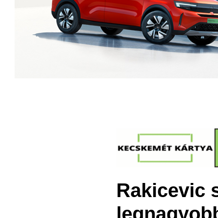
Rakicevic 
legnagyob