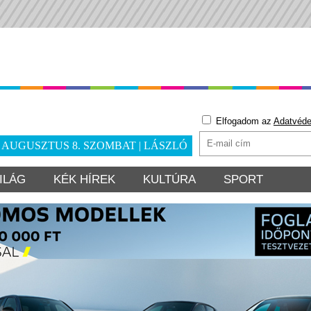
Elfogadom az
Adatvéde
. AUGUSZTUS 8. SZOMBAT | LÁSZLÓ
ILÁG
KÉK HÍREK
KULTÚRA
SPORT