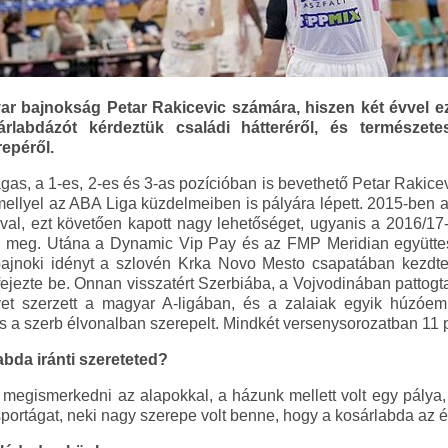
 bajnokság Petar Rakicevic számára, hiszen két évvel eze
rlabdázót kérdeztük családi hátteréről, és természe
epéről.
gas, a 1-es, 2-es és 3-as pozícióban is bevethető Petar Rakice
ellyel az ABA Liga küzdelmeiben is pályára lépett. 2015-ben 
al, ezt követően kapott nagy lehetőséget, ugyanis a 2016/1
e meg. Utána a Dynamic Vip Pay és az FMP Meridian együtte
ajnoki idényt a szlovén Krka Novo Mesto csapatában kezdte,
ejezte be. Onnan visszatért Szerbiába, a Vojvodinában pattogtat
et szerzett a magyar A-ligában, és a zalaiak egyik húzóem
a szerb élvonalban szerepelt. Mindkét versenysorozatban 11 pon
bda iránti szereteted?
egismerkedni az alapokkal, a házunk mellett volt egy pálya, 
rtágat, neki nagy szerepe volt benne, hogy a kosárlabda az éle