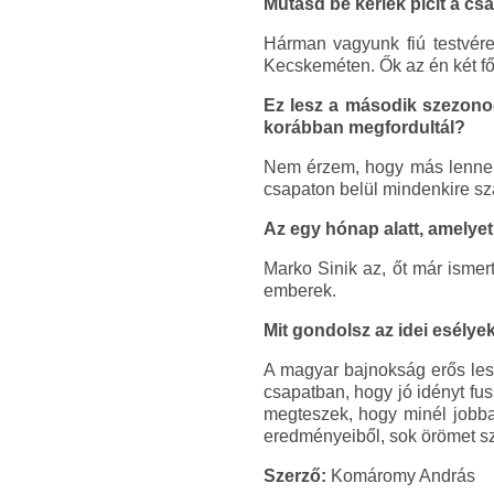
Mutasd be kérlek picit a cs
Hárman vagyunk fiú testvére
Kecskeméten. Ők az én két 
Ez lesz a második szezono
korábban megfordultál?
Nem érzem, hogy más lenne. 
csapaton belül mindenkire sz
Az egy hónap alatt, amelyet e
Marko Sinik az, őt már isme
emberek.
Mit gondolsz az idei esélye
A magyar bajnokság erős lesz
csapatban, hogy jó idényt fu
megteszek, hogy minél jobba
eredményeiből, sok örömet sz
Szerző:
Komáromy András