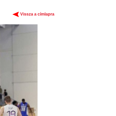
Vissza a címlapra