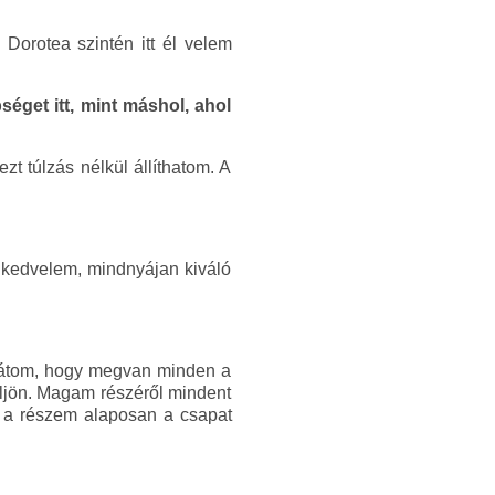
Dorotea szintén itt él velem
get itt, mint máshol, ahol
 túlzás nélkül állíthatom. A
 kedvelem, mindnyájan kiváló
y látom, hogy megvan minden a
üljön. Magam részéről mindent
i a részem alaposan a csapat