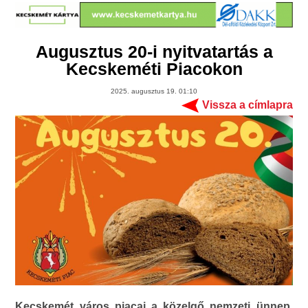
Augusztus 20-i nyitvatartás a
Kecskeméti Piacokon
2025. augusztus 19. 01:10
Vissza a címlapra
Kecskemét város piacai a közelgő nemzeti ünnep,