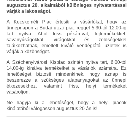
augusztus 20. alkalmából különleges nyitvatartással
várják a lakosságot.
A Kecskeméti Piac értesíti a vásárlókat, hogy az
ünnepnapon a Budai utcai piac reggel 5.30-tól 12.00-ig
tart nyitva. Ahol friss pékáruval, tejtermékekkel,
savanyúságokkal, virágokkal és zöldségekkel
találkozhatnak, emellett kiváló vendéglátói üzletek is
várják a közönséget.
A Széchenyivárosi Kispiac szintén nyitva tart, 6.00-tól
14.00-ig kínálva termékeiket a vásárlók számára. Ez
lehetőséget biztosít mindenkinek, hogy aznap is
beszerezze a szükséges alapanyagokat az ünnepi
étkezésekhez, valamint friss, helyi termékeket
vásároljon.
Ne hagyja ki a lehetőséget, hogy a helyi piacok
kínálatából válogasson augusztus 20-án is!