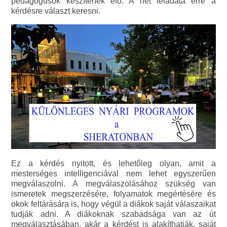
pedagógusok készítenek elő. A hét feladata erre a
kérdésre választ keresni.
Ez a kérdés nyitott, és lehetőleg olyan, amit a
mesterséges intelligenciával nem lehet egyszerűen
megválaszolni. A megválaszolásához szükség van
ismeretek megszerzésére, folyamatok megértésére és
okok feltárására is, hogy végül a diákok saját válaszaikat
tudják adni. A diákoknak szabadsága van az út
megválasztásában, akár a kérdést is alakíthatják, saját