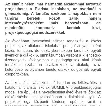
Az elmúlt héten már harmadik alkalommal tartottak
projekthetet a Piarista Iskolában, az óvodától a
gimnáziumig. A tanulás ezekben a napokban nem
tanórai keretek között zajlik, hanem
intézményrészenként más beosztásban, de
mindenütt kooperatív keretek közt,
projektpedagógiai módszerekkel.
Az óvodában intézményi szinten rendezték a közös
projektet, az általános iskolában pedig évfolyamonként
közös témában, de osztálykeretekben tanulnak együtt
ilyenkor a diákok. A gimnáziumban viszont a kilencedik-
tizenegyedik évfolyamon a pedagógusok által kínált
témákhoz szabadon csatlakoznak a diákok, azaz
különböző évfolyamon tanuló diákok dolgoznak együtt
csoportokban.
Az iskola által választott módszertan és felkészülés a
katalóniai piarista iskolák SUMMEM projektpedagógiai
modelljére épül, és a nevelőtestület évről évre fejlődik az
előkészítésben, megvalósításban a diákokkal együtt. A
projektek egy központi kérdésre épülnek, amit a