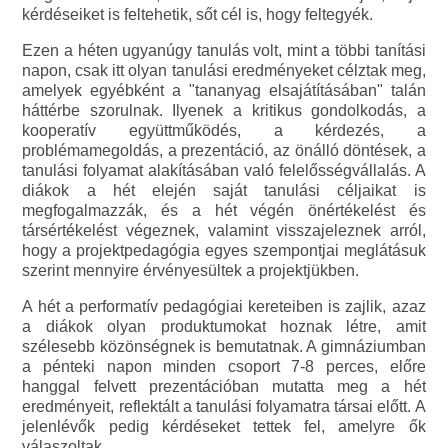
kérdéseiket is feltehetik, sőt cél is, hogy feltegyék.
Ezen a héten ugyanúgy tanulás volt, mint a többi tanítási
napon, csak itt olyan tanulási eredményeket célztak meg,
amelyek egyébként a "tananyag elsajátításában" talán
háttérbe szorulnak. Ilyenek a kritikus gondolkodás, a
kooperatív együttműködés, a kérdezés, a
problémamegoldás, a prezentáció, az önálló döntések, a
tanulási folyamat alakításában való felelősségvállalás. A
diákok a hét elején saját tanulási céljaikat is
megfogalmazzák, és a hét végén önértékelést és
társértékelést végeznek, valamint visszajeleznek arról,
hogy a projektpedagógia egyes szempontjai meglátásuk
szerint mennyire érvényesültek a projektjükben.
A hét a performatív pedagógiai kereteiben is zajlik, azaz
a diákok olyan produktumokat hoznak létre, amit
szélesebb közönségnek is bemutatnak. A gimnáziumban
a pénteki napon minden csoport 7-8 perces, előre
hanggal felvett prezentációban mutatta meg a hét
eredményeit, reflektált a tanulási folyamatra társai előtt. A
jelenlévők pedig kérdéseket tettek fel, amelyre ők
válaszoltak.