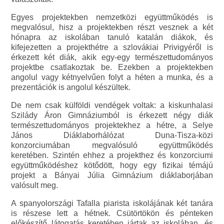
Egyes projektekben nemzetközi együttműködés is
megvalósul, hisz a projektekben részt vesznek a két
hónapra az iskolában tanuló katalán diákok, és
kifejezetten a projekthétre a szlovákiai Privigyéről is
érkezett két diák, akik egy-egy természettudományos
projektbe csatlakoztak be. Ezekben a projektekben
angolul vagy kétnyelvűen folyt a héten a munka, és a
prezentációk is angolul készültek.
De nem csak külföldi vendégek voltak: a kiskunhalasi
Szilády Áron Gimnáziumból is érkezett négy diák
természettudományos projektekhez a hétre, a Selye
János Diáklaborhálózat Duna-Tisza-közi
konzorciumában megvalósuló együttműködés
keretében. Szintén ehhez a projekthez és konzorciumi
együttműködéshez kötődött, hogy egy fizikai témájú
projekt a Bányai Júlia Gimnázium diáklaborjában
valósult meg.
A spanyolországi Tafalla piarista iskolájának két tanára
is részese lett a hétnek. Csütörtökön és pénteken
előkészítő látogatás keretében jártak az iskolában, és