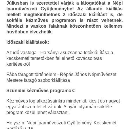
Júliusban is szeretettel várják a látogatókat a Népi
Iparművészeti Gyűjteménybe! Az állandó kiállítás
mellett megtekinthetnek 2 időszaki kiállítást is, de
sokféle kézműves programon is részt vehetnek.
Mindezt a vaskos falaknak köszönhetően kellemes
hűvösben élvezhetik.
Időszaki kiállítások:
Az idő vasfoga - Harsányi Zsuzsanna fotókiállítása a
kecskeméti temetőkben fellelhető kovácsoltvas
kerítésekről
Fába faragott történelem - Répás János Népművészet
Mestere faragó szoborkiállítása
Szünidei kézműves programok:
Kézműves foglalkozásainkra mindenkit, kicsit és nagyot
egyaránt szeretettel várunk. A nyár folyamán sokféle
program közül lehet választani.
Helyszín: Népi Iparművészeti Gyűjtemény, Kecskemét,
Serfőző u. 19.