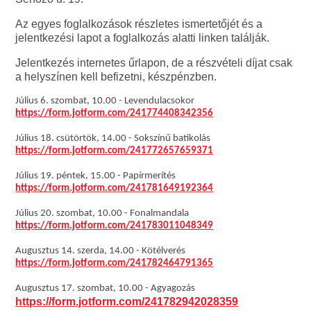
Az egyes foglalkozások részletes ismertetőjét és a
jelentkezési lapot a foglalkozás alatti linken találják.
Jelentkezés internetes űrlapon, de a részvételi díjat csak
a helyszínen kell befizetni, készpénzben.
Július 6. szombat, 10.00 - Levendulacsokor
https://form.jotform.com/241774408342356
Július 18. csütörtök, 14.00 - Sokszínű batikolás
https://form.jotform.com/241772657659371
Július 19. péntek, 15.00 - Papírmerítés
https://form.jotform.com/241781649192364
Július 20. szombat, 10.00 - Fonalmandala
https://form.jotform.com/241783011048349
Augusztus 14. szerda, 14.00 - Kötélverés
https://form.jotform.com/241782464791365
Augusztus 17. szombat, 10.00 - Agyagozás
https://form.jotform.com/241782942028359