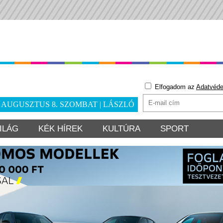
Elfogadom az
Adatvéde
. AUGUSZTUS 8. SZOMBAT | LÁSZLÓ
ILÁG
KÉK HÍREK
KULTÚRA
SPORT