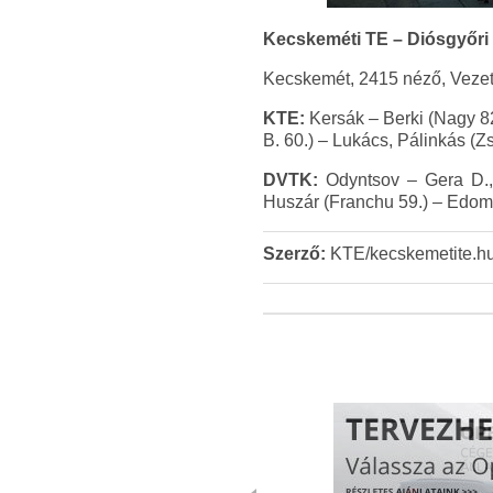
Kecskeméti TE – Diósgyőri 
Kecskemét, 2415 néző, Vezett
KTE:
Kersák – Berki (Nagy 82
B. 60.) – Lukács, Pálinkás (Z
DVTK:
Odyntsov – Gera D., 
Huszár (Franchu 59.) – Edom
Szerző:
KTE/kecskemetite.h