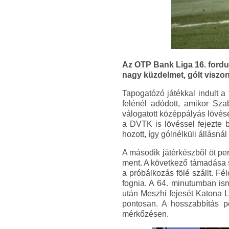
Az OTP Bank Liga 16. fordu
nagy küzdelmet, gólt viszon
Tapogatózó játékkal indult a
felénél adódott, amikor Sza
válogatott középpályás lövésé
a DVTK is lövéssel fejezte b
hozott, így gólnélküli állásnál
A második játérkészből öt per
ment. A következő támadása s
a próbálkozás fölé szállt. Fé
fognia. A 64. minutumban ism
után Meszhi fejesét Katona L
pontosan. A hosszabbítás p
mérkőzésen.