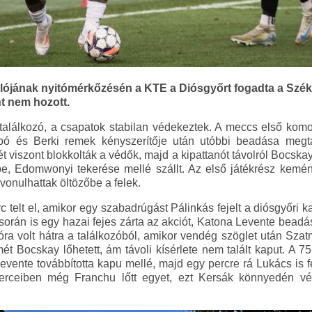
lójának nyitómérkőzésén a KTE a Diósgyőrt fogadta a Székt
t nem hozott.
 találkozó, a csapatok stabilan védekeztek. A meccs első komo
bó és Berki remek kényszerítője után utóbbi beadása megta
t viszont blokkolták a védők, majd a kipattanót távolról Bocskay
e, Edomwonyi tekerése mellé szállt. Az első játékrész kemén
 vonulhattak öltözőbe a felek.
c telt el, amikor egy szabadrúgást Pálinkás fejelt a diósgyőri 
orán is egy hazai fejes zárta az akciót, Katona Levente beadás
lóra volt hátra a találkozóból, amikor vendég szöglet után Szat
ét Bocskay lőhetett, ám távoli kísérlete nem talált kaput. A 7
evente továbbította kapu mellé, majd egy percre rá Lukács is fe
erceiben még Franchu lőtt egyet, ezt Kersák könnyedén véd