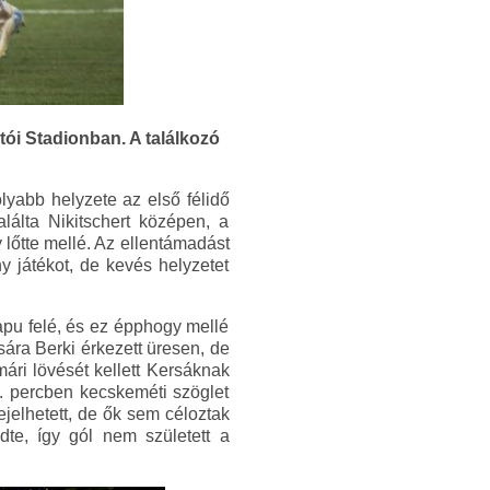
ói Stadionban. A találkozó
lyabb helyzete az első félidő
lálta Nikitschert középen, a
 lőtte mellé. Az ellentámadást
y játékot, de kevés helyzetet
kapu felé, és ez épphogy mellé
ára Berki érkezett üresen, de
mári lövését kellett Kersáknak
5. percben kecskeméti szöglet
jelhetett, de ők sem céloztak
te, így gól nem született a