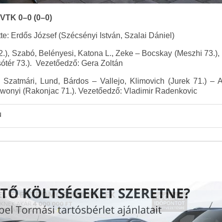
VTK 0–0 (0–0)
e: Erdős József (Szécsényi István, Szalai Dániel)
.), Szabó, Belényesi, Katona L., Zeke – Bocskay (Meszhi 73.), 
sótér 73.). Vezetőedző: Gera Zoltán
Szatmári, Lund, Bárdos – Vallejo, Klimovich (Jurek 71.) – A
wonyi (Rakonjac 71.). Vezetőedző: Vladimir Radenkovic
u