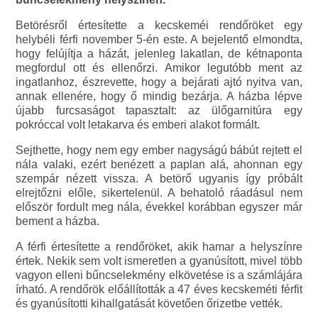
Betörésről értesítette a kecskeméi rendőröket egy
helybéli férfi november 5-én este. A bejelentő elmondta,
hogy felújítja a házát, jelenleg lakatlan, de kétnaponta
megfordul ott és ellenőrzi. Amikor legutóbb ment az
ingatlanhoz, észrevette, hogy a bejárati ajtó nyitva van,
annak ellenére, hogy ő mindig bezárja. A házba lépve
újabb furcsaságot tapasztalt: az ülőgarnitúra egy
pokróccal volt letakarva és emberi alakot formált.
Sejthette, hogy nem egy ember nagyságú bábút rejtett el
nála valaki, ezért benézett a paplan alá, ahonnan egy
szempár nézett vissza. A betörő ugyanis így próbált
elrejtőzni előle, sikertelenül. A behatoló ráadásul nem
először fordult meg nála, évekkel korábban egyszer már
bement a házba.
A férfi értesítette a rendőröket, akik hamar a helyszínre
értek. Nekik sem volt ismeretlen a gyanúsított, mivel több
vagyon elleni bűncselekmény elkövetése is a számlájára
írható. A rendőrök előállították a 47 éves kecskeméti férfit
és gyanúsítotti kihallgatását követően őrizetbe vették.