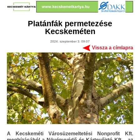
Platánfák permetezése
Kecskeméten
2024. szeptember 3. 09:07
Vissza a címlapra
A Kecskeméti Városüzemeltetési Nonprofit Kft.
megbízásából a Növényvédő és Kártevőirtó Kft. - az