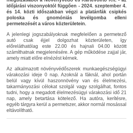
időjárási viszonyoktól függően - 2024. szeptember 4.
és 14. közti időszakban végzi a platánfák csipkés
poloska és gnomóniás levélgomba elleni
permetezését a város közterületein.
A jelenlegi jogszabályoknak megfelelően a permetező
autó csak éjjel dolgozhat közterületen, így
előreláthatólag este 22.00 és hajnali 04.00 között
számíthatnak megjelenésére. A gép működése zajjal jár,
amely miatt előre elnézést kérnek.
Az alkalmazott növényvédőszerek munkaegészségügyi
várakozási ideje 0 nap. Azoknál a fáknál, ahol portán
belül vagy kívül haszonnövény van és élelmezési,
takarmányozási célokat szolgál vagy szolgálhat, fontos
tudni, hogy a megadott élelmezésügyi várakozási idő 21
nap, amely betartása kötelező. Ha autóra, kerítésre,
egyéb tárgyra kerül a permetszer, akkor normál mosással
eltávolítható.