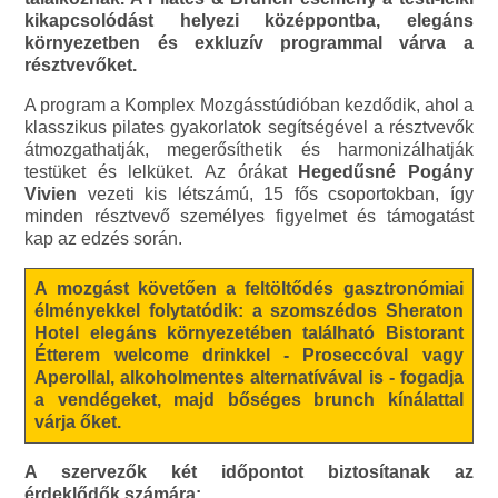
kikapcsolódást helyezi középpontba, elegáns
környezetben és exkluzív programmal várva a
résztvevőket.
A program a Komplex Mozgásstúdióban kezdődik, ahol a
klasszikus pilates gyakorlatok segítségével a résztvevők
átmozgathatják, megerősíthetik és harmonizálhatják
testüket és lelküket. Az órákat
Hegedűsné Pogány
Vivien
vezeti kis létszámú, 15 fős csoportokban, így
minden résztvevő személyes figyelmet és támogatást
kap az edzés során.
A mozgást követően a feltöltődés gasztronómiai
élményekkel folytatódik: a szomszédos Sheraton
Hotel elegáns környezetében található Bistorant
Étterem welcome drinkkel - Proseccóval vagy
Aperollal, alkoholmentes alternatívával is - fogadja
a vendégeket, majd bőséges brunch kínálattal
várja őket.
A szervezők két időpontot biztosítanak az
érdeklődők számára: