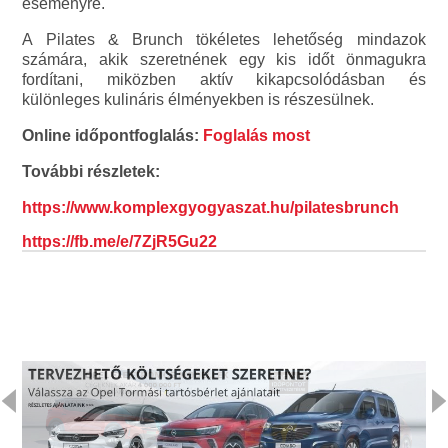
eseményre.
A Pilates & Brunch tökéletes lehetőség mindazok
számára, akik szeretnének egy kis időt önmagukra
fordítani, miközben aktív kikapcsolódásban és
különleges kulináris élményekben is részesülnek.
Online időpontfoglalás:
Foglalás most
További részletek:
https://www.komplexgyogyaszat.hu/pilatesbrunch
https://fb.me/e/7ZjR5Gu22