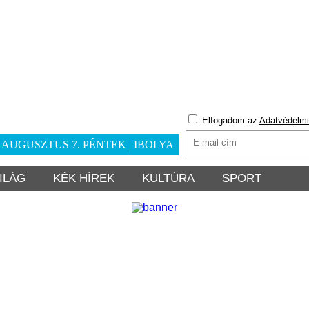
Elfogadom az
Adatvédelmi
. AUGUSZTUS 7. PÉNTEK | IBOLYA
ILÁG
KÉK HÍREK
KULTÚRA
SPORT