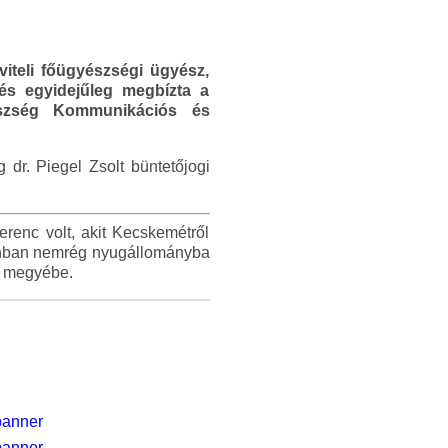
bviteli főügyészségi ügyész,
és egyidejűleg megbízta a
yészség Kommunikációs és
dr. Piegel Zsolt büntetőjogi
renc volt, akit Kecskemétről
onban nemrég nyugállományba
t megyébe.