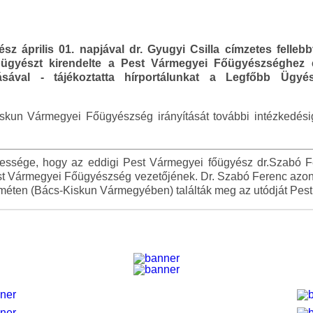
sz április 01. napjával dr. Gyugyi Csilla címzetes felleb
ügyészt kirendelte a Pest Vármegyei Főügyészséghez 
átásával - tájékoztatta hírportálunkat a Legfőbb Üg
skun Vármegyei Főügyészség irányítását további intézkedésig 
essége, hogy az eddigi Pest Vármegyei főügyész dr.Szabó Fe
est Vármegyei Főügyészség vezetőjének. Dr. Szabó Ferenc az
eméten (Bács-Kiskun Vármegyében) találták meg az utódját Pes