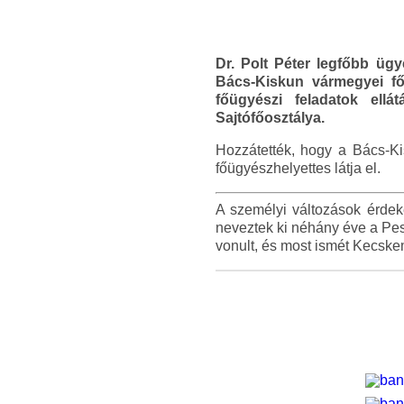
Dr. Polt Péter legfőbb ügyé
Bács-Kiskun vármegyei fő
főügyészi feladatok ell
Sajtófőosztálya.
Hozzátették, hogy a Bács-Ki
főügyészhelyettes látja el.
A személyi változások érdek
neveztek ki néhány éve a P
vonult, és most ismét Kecsk