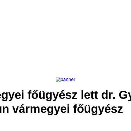
yei főügyész lett dr. G
un vármegyei főügyész