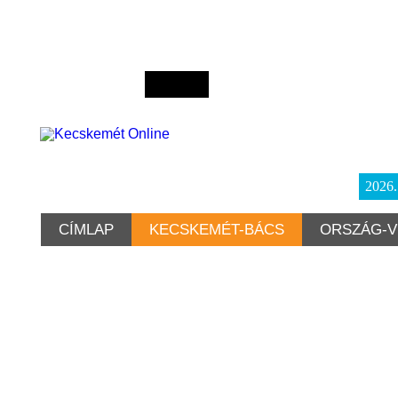
2026
CÍMLAP
KECSKEMÉT-BÁCS
ORSZÁG-V