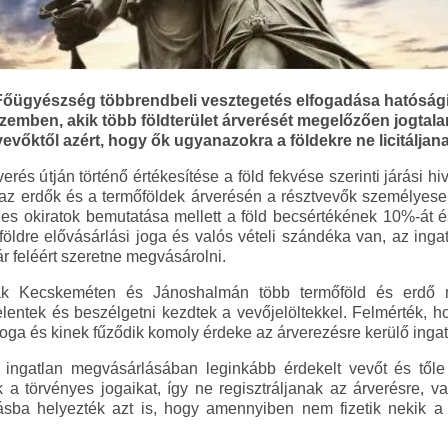
ügyészség többrendbeli vesztegetés elfogadása hatósági 
szemben, akik több földterület árverését megelőzően jogtalan
őktől azért, hogy ők ugyanazokra a földekre ne licitáljana
rés útján történő értékesítése a föld fekvése szerinti járási hiva
az erdők és a termőföldek árverésén a résztvevők személyese
es okiratok bemutatása mellett a föld becsértékének 10%-át és a
 földre elővásárlási joga és valós vételi szándéka van, az ing
 ár feléért szeretne megvásárolni.
ttak Kecskeméten és Jánoshalmán több termőföld és erdő m
lentek és beszélgetni kezdtek a vevőjelöltekkel. Felmérték, h
 joga és kinek fűződik komoly érdeke az árverezésre kerülő ing
ingatlan megvásárlásában leginkább érdekelt vevőt és tőle 
 a törvényes jogaikat, így ne regisztráljanak az árverésre, va
látásba helyezték azt is, hogy amennyiben nem fizetik nekik a 