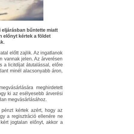
eljárásban bűntette miatt
 előnyt kértek a földet
k.
tal előtt zajlik. Az ingatlanok
n vannak jelen. Az árverésen
 licitdíjat átutalással, előre
atlant minél alacsonyabb áron,
egvásárlására meghirdetett
ogy ki az esélyesebb árverési
atlan megvásárlásához.
pénzt kértek azért, hogy az
gy a regisztráció ellenére ne
kért jogtalan előnyt, akkor a