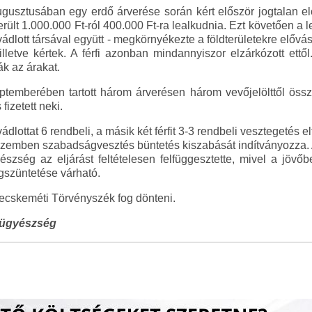
gusztusában egy erdő árverése során kért először jogtalan előn
erült 1.000.000 Ft-ról 400.000 Ft-ra lealkudnia. Ezt követően a 
dlott társával együtt - megkörnyékezte a földterületekre elővásá
 illetve kértek. A férfi azonban mindannyiszor elzárkózott ettől.
ák az árakat.
temberében tartott három árverésen három vevőjelölttől össz
izetett neki.
dlottat 6 rendbeli, a másik két férfit 3-3 rendbeli vesztegetés 
 szemben szabadságvesztés büntetés kiszabását indítványozza. A 
zség az eljárást feltételesen felfüggesztette, mivel a jövőbe
gszüntetése várható.
ecskeméti Törvényszék fog dönteni.
őügyészség