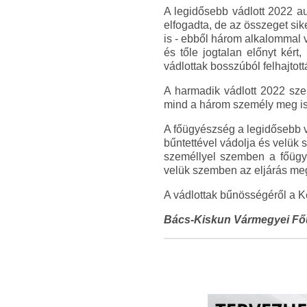
A legidősebb vádlott 2022 au
elfogadta, de az összeget sik
is - ebből három alkalommal vá
és tőle jogtalan előnyt kért,
vádlottak bosszúból felhajtott
A harmadik vádlott 2022 szep
mind a három személy meg is f
A főügyészség a legidősebb vá
bűntettével vádolja és velük
személlyel szemben a főügyés
velük szemben az eljárás me
A vádlottak bűnösségéről a K
Bács-Kiskun Vármegyei F