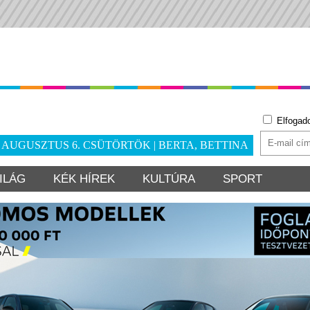
Elfogad
. AUGUSZTUS 6. CSÜTÖRTÖK | BERTA, BETTINA
ILÁG
KÉK HÍREK
KULTÚRA
SPORT