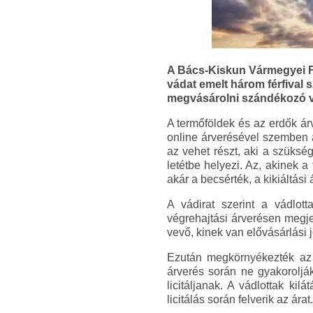
A Bács-Kiskun Vármegyei Fő
vádat emelt három férfival 
megvásárolni szándékozó vev
A termőföldek és az erdők árve
online árverésével szemben 
az vehet részt, aki a szükség
letétbe helyezi. Az, akinek a
akár a becsérték, a kikiáltási
A vádirat szerint a vádlo
végrehajtási árverésen megje
vevő, kinek van elővásárlási
Ezután megkörnyékezték az 
árverés során ne gyakorolják
licitáljanak. A vádlottak ki
licitálás során felverik az árat.