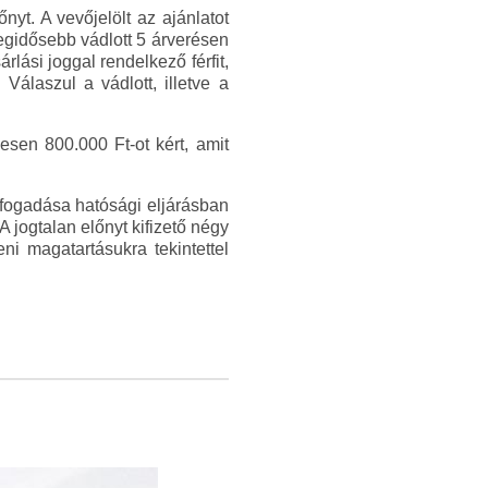
yt. A vevőjelölt az ajánlatot
legidősebb vádlott 5 árverésen
rlási joggal rendelkező férfit,
 Válaszul a vádlott, illetve a
esen 800.000 Ft-ot kért, amit
elfogadása hatósági eljárásban
jogtalan előnyt kifizető négy
ni magatartásukra tekintettel