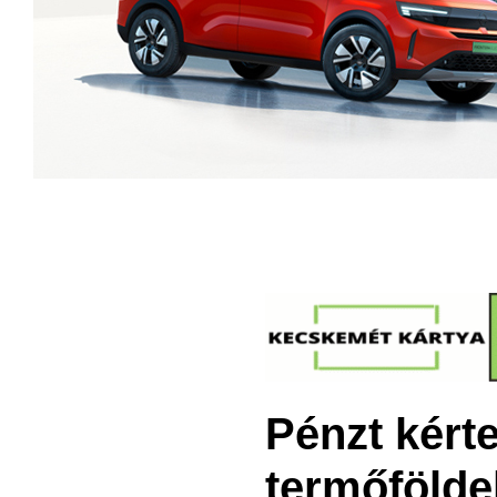
Pénzt kérte
termőfölde