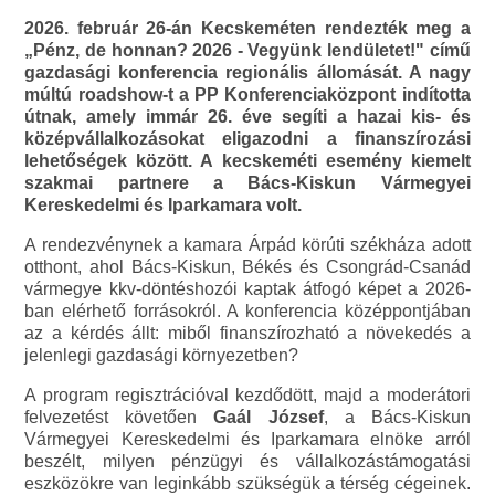
2026. február 26-án Kecskeméten rendezték meg a
„Pénz, de honnan? 2026 - Vegyünk lendületet!" című
gazdasági konferencia regionális állomását. A nagy
múltú roadshow-t a PP Konferenciaközpont indította
útnak, amely immár 26. éve segíti a hazai kis- és
középvállalkozásokat eligazodni a finanszírozási
lehetőségek között. A kecskeméti esemény kiemelt
szakmai partnere a Bács-Kiskun Vármegyei
Kereskedelmi és Iparkamara volt.
A rendezvénynek a kamara Árpád körúti székháza adott
otthont, ahol Bács-Kiskun, Békés és Csongrád-Csanád
vármegye kkv-döntéshozói kaptak átfogó képet a 2026-
ban elérhető forrásokról. A konferencia középpontjában
az a kérdés állt: miből finanszírozható a növekedés a
jelenlegi gazdasági környezetben?
A program regisztrációval kezdődött, majd a moderátori
felvezetést követően
Gaál József
, a Bács-Kiskun
Vármegyei Kereskedelmi és Iparkamara elnöke arról
beszélt, milyen pénzügyi és vállalkozástámogatási
eszközökre van leginkább szükségük a térség cégeinek.