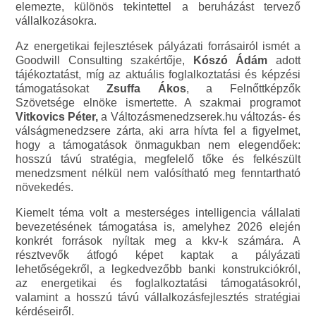
elemezte, különös tekintettel a beruházást tervező
vállalkozásokra.
Az energetikai fejlesztések pályázati forrásairól ismét a
Goodwill Consulting szakértője,
Kószó Ádám
adott
tájékoztatást, míg az aktuális foglalkoztatási és képzési
támogatásokat
Zsuffa Ákos
, a Felnőttképzők
Szövetsége elnöke ismertette. A szakmai programot
Vitkovics Péter,
a Változásmenedzserek.hu változás- és
válságmenedzsere zárta, aki arra hívta fel a figyelmet,
hogy a támogatások önmagukban nem elegendőek:
hosszú távú stratégia, megfelelő tőke és felkészült
menedzsment nélkül nem valósítható meg fenntartható
növekedés.
Kiemelt téma volt a mesterséges intelligencia vállalati
bevezetésének támogatása is, amelyhez 2026 elején
konkrét források nyíltak meg a kkv-k számára. A
résztvevők átfogó képet kaptak a pályázati
lehetőségekről, a legkedvezőbb banki konstrukciókról,
az energetikai és foglalkoztatási támogatásokról,
valamint a hosszú távú vállalkozásfejlesztés stratégiai
kérdéseiről.