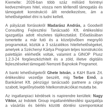
Kiemelte: 2026-ban több száz milliárd forintnyi
kedvezményes hitel, vissza nem térítendő támogatás és
támogatott konstrukció állt rendelkezésre, ám a
lehetőségekkel élni is tudni kellett.
A pályázati forrásokról
Madarász András,
a Goodwill
Consulting Fejlesztési Tanácsadó Kft. értékesítési
igazgatója adott részletes tájékoztatást. Előadásában
ismertette a már futó és a közeljövőben megnyíló
programokat, köztük a 3 százalékos hitellehetőségeket,
amelyek a Széchenyi Kártya Program teljes konstrukciós
palettáján elérhetők voltak, valamint a GINOP Plusz
1.2.3-24 forgóeszközhitelt és a zöld, illetve digitális
fejlesztéseket támogató Nemzeti Bajnokok Programot.
A banki lehetőségekről
Ghete István
, a K&H Bank Zrt.
értékesítési vezetője beszélt, míg
Terbe Ernő
, a
Bankárnet Kft. pénzügyi tanácsadó partnere a cégre
szabott, legelőnyösebb hitelkonstrukciókat mutatta be.
Az ingatlanpiaci kérdések is napirendre kerültek:
Nagy
Viktor,
az Indotek Group ingatlanértékesítési igazgatója
a vásárlás és bérlés közötti döntési szempontokat