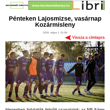
Pénteken Lajosmizse, vasárnap
Kozármisleny
2026. május 1. 01:06
Vissza a címlapra
Idegenben folytatják felnőtt csapataink: az NB II-ben