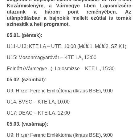
Kozármislenyre, a Vármegye I-ben Lajosmizsére
utazunk a három pont reményében. Az
utánpótlásban a bajnokik mellett ezúttal is tornák
színesítik a heti programot.
05.01. (péntek):
U11-U13: KTE LA – UTE, 10:00 (Műfű1, Műfű2, SZIK1)
U15: Mosonmagyaróvár – KTE LA, 13:00
Felnőtt (Vármegye I.): Lajosmizse – KTE II., 15:30
05.02. (szombat):
U9: Hirzer Ferenc Emlkétorna (Ikraus BSE), 9:00
U14: BVSC – KTE LA, 10:00
U17: DEAC – KTE LA, 12:00
05.03. (vasárnap):
U9: Hirzer Ferenc Emléktorna (Ikraus BSE), 9:00