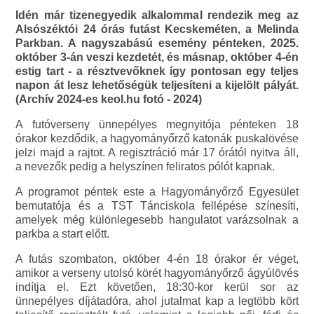
Idén már tizenegyedik alkalommal rendezik meg az
Alsószéktói 24 órás futást Kecskeméten, a Melinda
Parkban. A nagyszabású esemény pénteken, 2025.
október 3-án veszi kezdetét, és másnap, október 4-én
estig tart - a résztvevőknek így pontosan egy teljes
napon át lesz lehetőségük teljesíteni a kijelölt pályát.
(Archív 2024-es keol.hu fotó - 2024)
A futóverseny ünnepélyes megnyitója pénteken 18
órakor kezdődik, a hagyományőrző katonák puskalövése
jelzi majd a rajtot. A regisztráció már 17 órától nyitva áll,
a nevezők pedig a helyszínen feliratos pólót kapnak.
A programot péntek este a Hagyományőrző Egyesület
bemutatója és a TST Tánciskola fellépése színesíti,
amelyek még különlegesebb hangulatot varázsolnak a
parkba a start előtt.
A futás szombaton, október 4-én 18 órakor ér véget,
amikor a verseny utolsó körét hagyományőrző ágyúlövés
indítja el. Ezt követően, 18:30-kor kerül sor az
ünnepélyes díjátadóra, ahol jutalmat kap a legtöbb kört