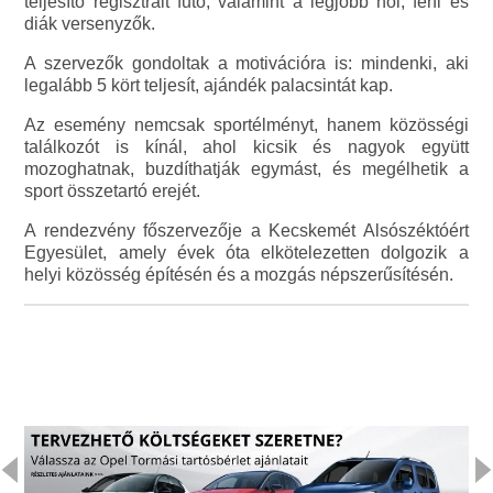
teljesítő regisztrált futó, valamint a legjobb női, férfi és
diák versenyzők.
A szervezők gondoltak a motivációra is: mindenki, aki
legalább 5 kört teljesít, ajándék palacsintát kap.
Az esemény nemcsak sportélményt, hanem közösségi
találkozót is kínál, ahol kicsik és nagyok együtt
mozoghatnak, buzdíthatják egymást, és megélhetik a
sport összetartó erejét.
A rendezvény főszervezője a Kecskemét Alsószéktóért
Egyesület, amely évek óta elkötelezetten dolgozik a
helyi közösség építésén és a mozgás népszerűsítésén.