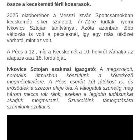
össze a kecskeméti férfi kosarasok.
2025 októberében a Messzi István Sportcsarnokban
kecskeméti siker született, 77-72-re tudtak nyerni
Ivkovics Sztojan tanítványai. Azóta azonban több
változás is volt a pécsieknél, így egy más ütközet
várható, mint az volt.
A Pécs a 12., míg a Kecskemét a 10. helyről várhatja az
alapszakasz 18. fordulóját.
Ivkovics Sztojan szakmai igazgató:
A
megszokott,
normális ritmusban készülünk a következő
megmérettetésre. A Pécs cserélt két játékost is, és
erősödtek a szezon eleje óta. A válogatott szünetig még
három meccs vár ránk, ezeken a legjobb tudásunkat
akarjuk megmutatni. Szurkolóink támogatására
számítunk ezúttal is.