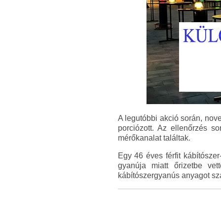
A legutóbbi akció során, nove
porciózott. Az ellenőrzés s
mérőkanalat találtak.
Egy 46 éves férfit kábítószer
gyanúja miatt őrizetbe vet
kábítószergyanús anyagot sza