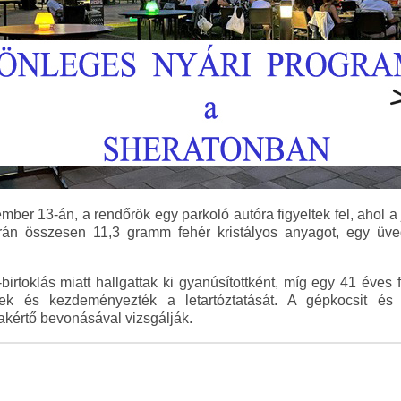
mber 13-án, a rendőrök egy parkoló autóra figyeltek fel, ahol a 
orán összesen 11,3 gramm fehér kristályos anyagot, egy üv
-birtoklás miatt hallgattak ki gyanúsítottként, míg egy 41 éves 
tek és kezdeményezték a letartóztatását. A gépkocsit és a
kértő bevonásával vizsgálják.