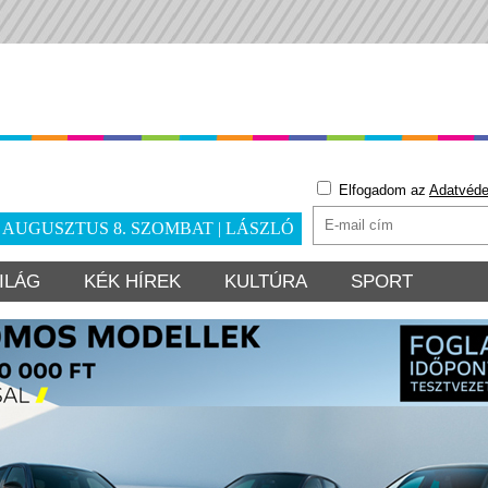
Elfogadom az
Adatvéde
. AUGUSZTUS 8. SZOMBAT | LÁSZLÓ
ILÁG
KÉK HÍREK
KULTÚRA
SPORT