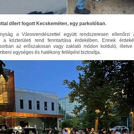
tal dílert fogott Kecskeméten, egy parkolóban.
yság a Városrendészettel együtt rendszeresen ellenőrzi 
 a közterületi rend fenntartása érdekében. Ennek érdeké
orban az erőszakosan vagy zaklató módon kolduló, illetve é
beni egységes és hatékony fellépést biztosítja.