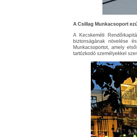
A Csillag Munkacsoport ezút
A Kecskeméti Rendőrkapitán
biztonságának növelése és
Munkacsoportot, amely elsős
tartózkodó személyekkel szem