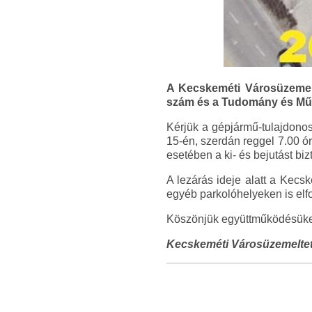
A Kecskeméti Városüzemelt
szám és a Tudomány és Művés
Kérjük a gépjármű-tulajdonos
15-én, szerdán reggel 7.00 ór
esetében a ki- és bejutást bizt
A lezárás ideje alatt a Kecs
egyéb parkolóhelyeken is elf
Köszönjük együttműködésüket
Kecskeméti Városüzemelteté