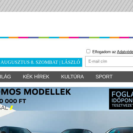
Elfogadom az
Adatvéde
. AUGUSZTUS 8. SZOMBAT | LÁSZLÓ
ILÁG
KÉK HÍREK
KULTÚRA
SPORT