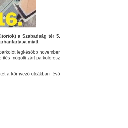
törtök) a Szabadság tér 5.
rbantartása miatt.
a parkolót legkésőbb november
rítés mögötti zárt parkolórész
eket a környező utcákban lévő