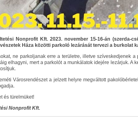
etési Nonprofit Kft. 2023. november 15-16-án (szerda-csü
zetek Háza közötti parkoló lezárását tervezi a burkolat ka
okat, ne parkoljanak erre a területre, illetve szíveskedjenek 
áig elhagyni, mert a parkolót a munkálatok idejére lezárjuk. A ke
osítjuk.
keméti Városrendészet a jelzett helyre megváltott pakolóbérlet
ogadja.
 és türelmüket!
si Nonprofit Kft.