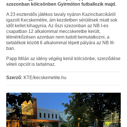
szezonban kölcsönben Gyirmóton futballozik majd.
A 23 esztendős játékos tavaly nyáron Kazincbarcikáról
igazolt Kecskemétre, ám kezdetben sérülések miatt sok
időt kellet kihagynia. Az őszi szezonban az NB I-es
csapatban 12 alkalommal meccskeretbe került,
tétmérkőzésen azonban nem tudott bemutatkozni, a
tartalékok között 6 alkalommal lépett pályára az NB III-
ban.
Papp Milán az idény végéig kerül kölcsönbe, szerződése
vételi opciót is tartalmaz.
Szerző:
KTE/kecskemetite.hu