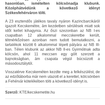
hasonlóan, ismételten kölcsönadja klubunk.
Középhátvédünk a következő idényt
Székesfehérváron tölti.
A 23 esztendős játékos tavaly nyáron Kazincbarcikáról
igazolt Kecskemétre, ám kezdetben sérülések miatt sok
időt kellet kihagynia. Az őszi szezonban az NB I-es
csapatban 12 alkalommal meccskeretbe került,
tétmérkőzésen azonban nem tudott bemutatkozni, a
tartalékok között 6 alkalommal lépett pályára az NB III-
ban. Télen klubunk az akkor NB II-es Gyirmótnak adta
kölcsön, ahol 11 meccsen egy gólt szerzett a
bajnokságban, ám csapata végül búcsúzott a
másodosztálytól.
Visszatérve Kecskeméten kezdte meg a felkészülést, de
az edzőtáborba már nem utazott el a kerettel, kölcsönben
a Fehérvár kötelékében tölti a következő idényt is.
Szerző:
KTE/kecskemetite.hu