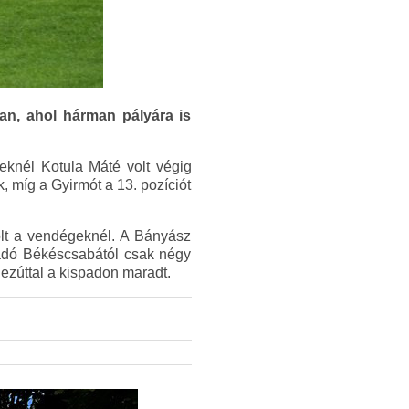
an, ahol hárman pályára is
knél Kotula Máté volt végig
, míg a Gyirmót a 13. pozíciót
volt a vendégeknél. A Bányász
adó Békéscsabától csak négy
 ezúttal a kispadon maradt.