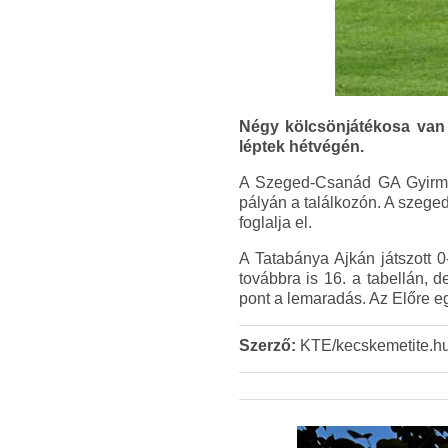
Négy kölcsönjátékosa van 
léptek hétvégén.
A Szeged-Csanád GA Gyirmót
pályán a találkozón. A szeged
foglalja el.
A Tatabánya Ajkán játszott 0
továbbra is 16. a tabellán
pont a lemaradás. Az Előre eg
Szerző:
KTE/kecskemetite.h