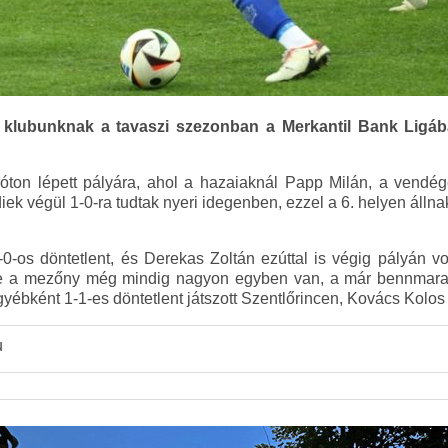
klubunknak a tavaszi szezonban a Merkantil Bank Ligáb
on lépett pályára, ahol a hazaiaknál Papp Milán, a vendége
iek végül 1-0-ra tudtak nyeri idegenben, ezzel a 6. helyen állnak
-0-os döntetlent, és Derekas Zoltán ezúttal is végig pályán 
, de a mezőny még mindig nagyon egyben van, a már bennmar
yébként 1-1-es döntetlent játszott Szentlőrincen, Kovács Kolos
u