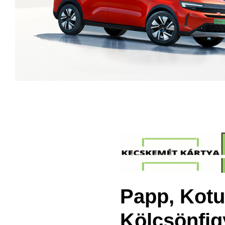
Papp, Kotul
Kölcsönfig