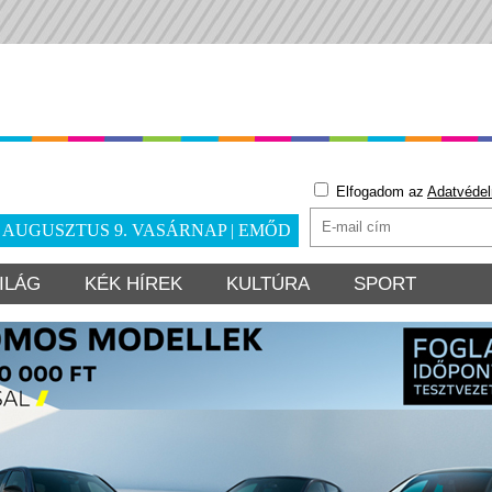
Elfogadom az
Adatvédel
. AUGUSZTUS 9. VASÁRNAP | EMŐD
ILÁG
KÉK HÍREK
KULTÚRA
SPORT