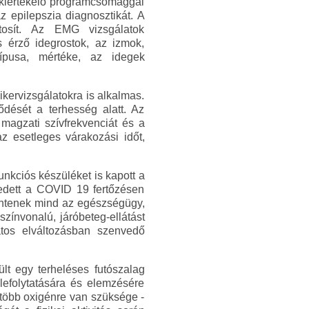
 kiértékelő programcsomaggal
z epilepszia diagnosztikát. A
ztosít. Az EMG vizsgálatok
s érző idegrostok, az izmok,
ípusa, mértéke, az idegek
ikervizsgálatokra is alkalmas.
ődését a terhesség alatt. Az
magzati szívfrekvenciát és a
z esetleges várakozási időt,
nkciós készüléket is kapott a
kedett a COVID 19 fertőzésen
lentenek mind az egészségügy,
zínvonalú, járóbeteg-ellátást
atos elváltozásban szenvedő
ült egy terheléses futószalag
lefolytatására és elemzésére
 több oxigénre van szüksége -