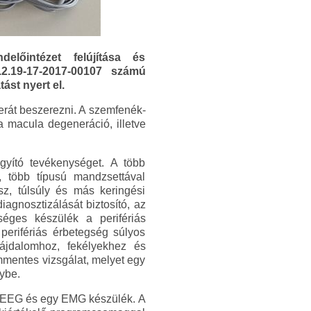
őintézet felújítása és
2.19-17-2017-00107 számú
st nyert el.
merát beszerezni. A szemfenék-
 macula degeneráció, illetve
gyító tevékenységet. A több
, több típusú mandzsettával
z, túlsúly és más keringési
agnosztizálását biztosító, az
séges készülék a perifériás
perifériás érbetegség súlyos
fájdalomhoz, fekélyekhez és
mmentes vizsgálat, melyet egy
ybe.
n EEG és egy EMG készülék. A