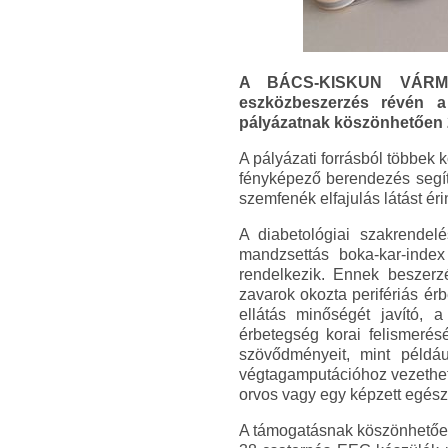
A BÁCS-KISKUN VÁRMEGY
eszközbeszerzés révén a
pályázatnak köszönhetően 2
A pályázati forrásból többek 
fényképező berendezés segít
szemfenék elfajulás látást ér
A diabetológiai szakrendel
mandzsettás boka-kar-index
rendelkezik. Ennek beszerz
zavarok okozta perifériás ér
ellátás minőségét javító, 
érbetegség korai felismerés
szövődményeit, mint példáu
végtagamputációhoz vezethet.
orvos vagy egy képzett egész
A támogatásnak köszönhetően