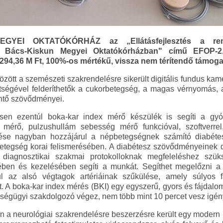
EI OKTATÓKÓRHÁZ az „Ellátásfejlesztés a rendel
 Bács-Kiskun Megyei Oktatókórházban" című EFOP-2.
94,36 M Ft, 100%-os mértékű, vissza nem térítendő támogatá
között a szemészeti szakrendelésre sikerült digitális fundus ka
ségével felderíthetők a cukorbetegség, a magas vérnyomás, a
intő szövődményei.
ésen ezentúl boka-kar index mérő készülék is segíti a gyó
 mérő, pulzushullám sebesség mérő funkcióval, szoftverrel
ése nagyban hozzájárul a népbetegségnek számító diabétes
betegség korai felismerésében. A diabétesz szövődményeinek di
a diagnosztikai szakmai protokolloknak megfeleléshez szük
ében és kezelésében segíti a munkát. Segíthet megelőzni a 
l az alsó végtagok artériáinak szűkülése, amely súlyos 
 A boka-kar index mérés (BKI) egy egyszerű, gyors és fájdalo
ségügyi szakdolgozó végez, nem több mint 10 percet vesz igén
 a neurológiai szakrendelésre beszerzésre került egy moder