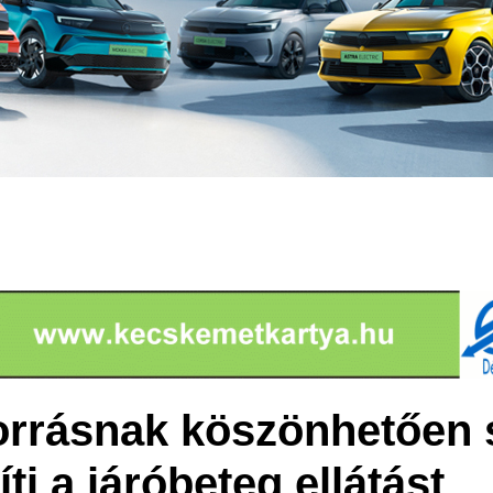
forrásnak köszönhetően
ti a járóbeteg ellátást