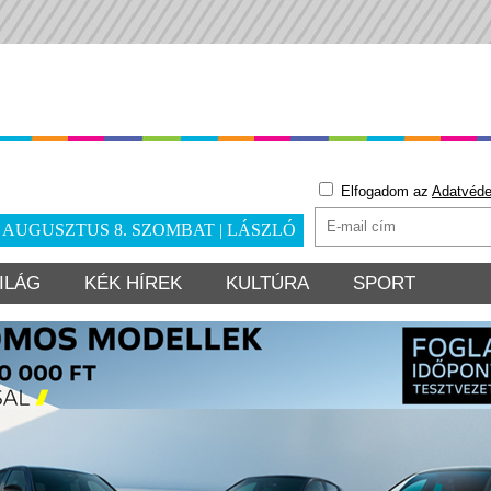
Elfogadom az
Adatvéde
. AUGUSZTUS 8. SZOMBAT | LÁSZLÓ
ILÁG
KÉK HÍREK
KULTÚRA
SPORT