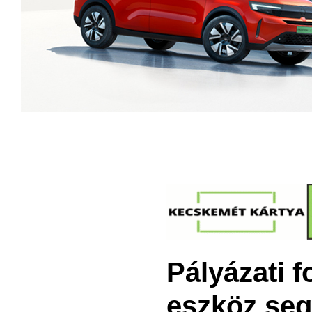
Pályázati 
eszköz segí