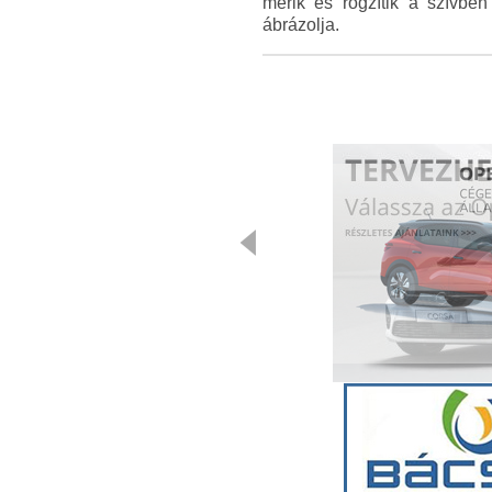
mérik és rögzítik a szívben
ábrázolja.