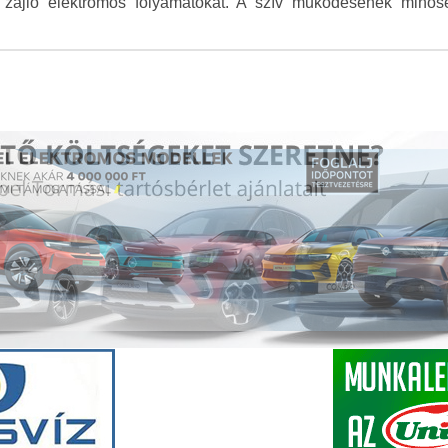
 zajló elektromos folyamatokat. A szív működésének minőség