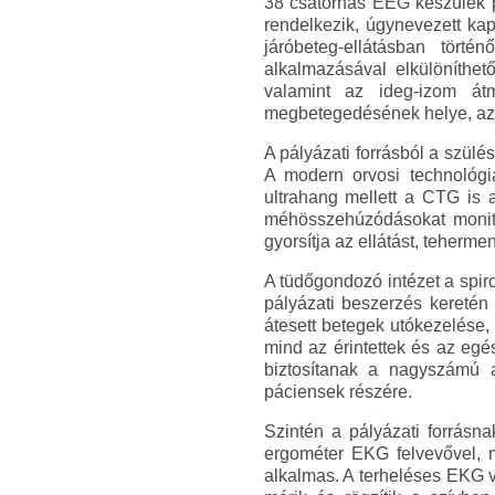
38 csatornás EEG készülék p
rendelkezik, úgynevezett kap
járóbeteg-ellátásban tört
alkalmazásával elkülöníthet
valamint az ideg-izom át
megbetegedésének helye, az e
A pályázati forrásból a szülé
A modern orvosi technológia
ultrahang mellett a CTG is 
méhösszehúzódásokat monitor
gyorsítja az ellátást, tehermen
A tüdőgondozó intézet a spir
pályázati beszerzés keretén
átesett betegek utókezelése,
mind az érintettek és az egé
biztosítanak a nagyszámú a
páciensek részére.
Szintén a pályázati forrásna
ergométer EKG felvevővel, m
alkalmas. A terheléses EKG v