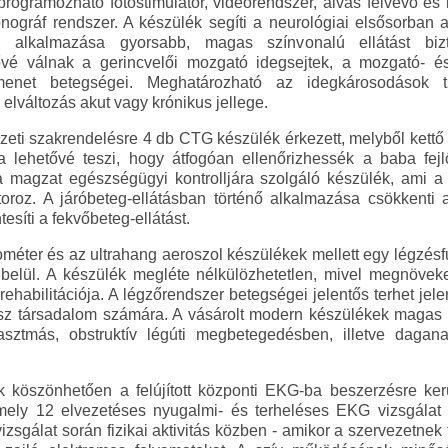
rogramozható fotostimulator, videorendszer, alvás felvevő és
nográf rendszer. A készülék segíti a neurológiai elsősorban a
énő alkalmazása gyorsabb, magas színvonalú ellátást bi
ővé válnak a gerincvelői mozgató idegsejtek, a mozgató- é
menet betegségei. Meghatározható az idegkárosodások t
lváltozás akut vagy krónikus jellege.
szeti szakrendelésre 4 db CTG készülék érkezett, melyből kettő 
 lehetővé teszi, hogy átfogóan ellenőrizhessék a baba fejl
a magzat egészségügyi kontrolljára szolgáló készülék, ami a 
oz. A járóbeteg-ellátásban történő alkalmazása csökkenti a
tesíti a fekvőbeteg-ellátást.
ométer és az ultrahang aeroszol készülékek mellett egy légzésfu
 belül. A készülék megléte nélkülözhetetlen, mivel megnöve
 rehabilitációja. A légzőrendszer betegségei jelentős terhet je
sz társadalom számára. A vásárolt modern készülékek magas s
sztmás, obstruktív légúti megbetegedésben, illetve dagan
k köszönhetően a felújított központi EKG-ba beszerzésre ker
ely 12 elvezetéses nyugalmi- és terheléses EKG vizsgálat 
izsgálat során fizikai aktivitás közben - amikor a szervezetnek