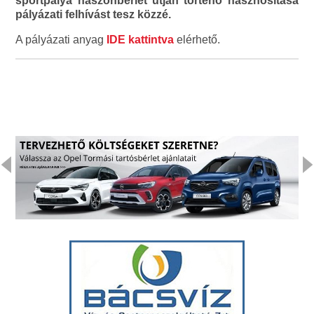
sportpálya haszonbérlet útján történő hasznosítása
pályázati felhívást tesz közzé.
A pályázati anyag
IDE kattintva
elérhető.