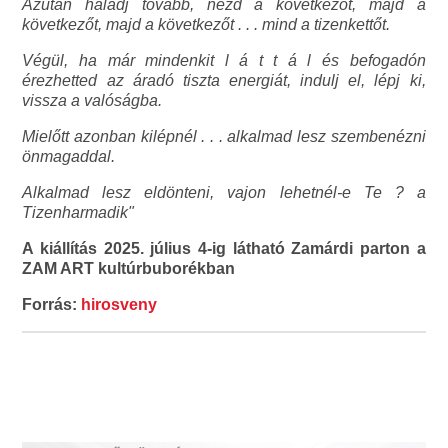
Azután haladj tovább, nézd a következőt, majd a
következőt, majd a következőt . . . mind a tizenkettőt.
Végül, ha már mindenkit l á t t á l és befogadón
érezhetted az áradó tiszta energiát, indulj el, lépj ki,
vissza a valóságba.
Mielőtt azonban kilépnél . . . alkalmad lesz szembenézni
önmagaddal.
Alkalmad lesz eldönteni, vajon lehetnél-e Te ? a
Tizenharmadik"
A kiállítás 2025. július 4-ig látható Zamárdi parton a
ZAM ART kultúrbuborékban
Forrás:
hirosveny