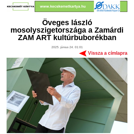
Öveges lászló
mosolyszigetországa a Zamárdi
ZAM ART kultúrbuborékban
2025. június 24. 01:01
Vissza a címlapra