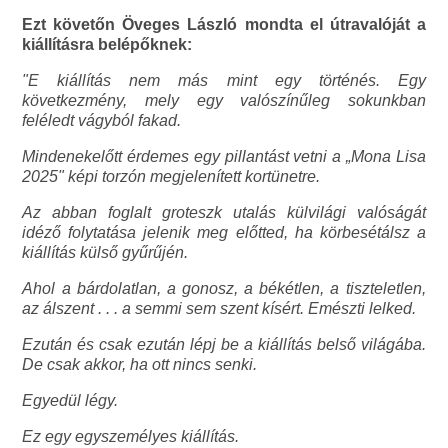
Ezt követőn Öveges László mondta el útravalóját a
kiállításra belépőknek:
"E kiállítás nem más mint egy történés. Egy
következmény, mely egy valószínűleg sokunkban
feléledt vágyból fakad.
Mindenekelőtt érdemes egy pillantást vetni a „Mona Lisa
2025" képi torzón megjelenített kortünetre.
Az abban foglalt groteszk utalás külvilági valóságát
idéző folytatása jelenik meg előtted, ha körbesétálsz a
kiállítás külső gyűrűjén.
Ahol a bárdolatlan, a gonosz, a békétlen, a tiszteletlen,
az álszent . . . a semmi sem szent kísért. Emészti lelked.
Ezután és csak ezután lépj be a kiállítás belső világába.
De csak akkor, ha ott nincs senki.
Egyedül légy.
Ez egy egyszemélyes kiállítás.