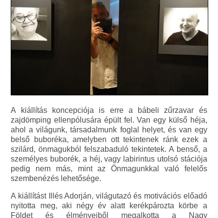
A kiállítás koncepciója is erre a bábeli zűrzavar és
zajdömping ellenpólusára épült fel. Van egy külső héja,
ahol a világunk, társadalmunk foglal helyet, és van egy
belső buboréka, amelyben ott tekintenek ránk ezek a
szilárd, önmagukból felszabaduló tekintetek. A benső, a
személyes buborék, a héj, vagy labirintus utolsó stációja
pedig nem más, mint az Önmagunkkal való felelős
szembenézés lehetősége.
A kiállítást Illés Adorján, világutazó és motivációs előadó
nyitotta meg, aki négy év alatt kerékpározta körbe a
Földet és élményeiből megalkotta a Nagy