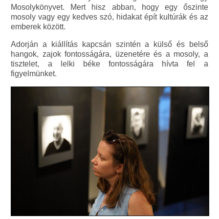
Mosolykönyvet. Mert hisz abban, hogy egy őszinte
mosoly vagy egy kedves szó, hidakat épít kultúrák és az
emberek között.
Adorján a kiállítás kapcsán szintén a külső és belső
hangok, zajok fontosságára, üzenetére és a mosoly, a
tisztelet, a lelki béke fontosságára hívta fel a
figyelmünket.