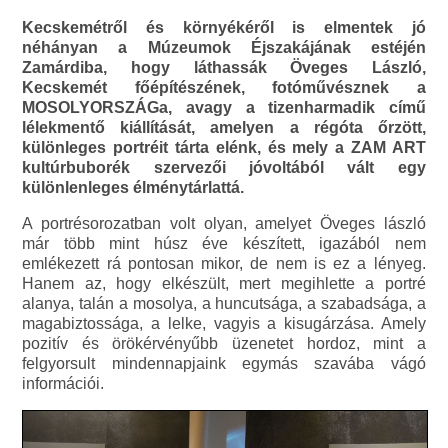
Kecskemétről és környékéről is elmentek jó
néhányan a Múzeumok Éjszakájának estéjén
Zamárdiba, hogy láthassák Öveges László,
Kecskemét főépítészének, fotóművésznek a
MOSOLYORSZÁGa, avagy a tizenharmadik című
lélekmentő kiállítását, amelyen a régóta őrzött,
különleges portréit tárta elénk, és mely a ZAM ART
kultúrbuborék szervezői jóvoltából vált egy
különlenleges élménytárlattá.
A portrésorozatban volt olyan, amelyet Öveges lászló
már több mint húsz éve készített, igazából nem
emlékezett rá pontosan mikor, de nem is ez a lényeg.
Hanem az, hogy elkészült, mert megihlette a portré
alanya, talán a mosolya, a huncutsága, a szabadsága, a
magabiztossága, a lelke, vagyis a kisugárzása. Amely
pozitív és örökérvényűbb üzenetet hordoz, mint a
felgyorsult mindennapjaink egymás szavába vágó
információi.