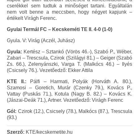
cserékkel sem tudtuk a minőséget tartani. Egyáltalán
nem volt benne a meccsben, hogy négyet kapjunk –
értékelt Virágh Ferenc.
Gyulai Termál FC – Kecskeméti TE II. 4-0 (1-0)
Gyula. V: Virág (Aczél, Juhász)
Gyula:
Kertész – Sztankó (Vörös 46.-), Szabó P., Wéber,
Zabari – Trescsula, Czirok (Szilágyi 81.) – Geiger (Szabó
Zs. 66.), Zelenyánszki, Varga T. (Malkócs 46.) – Ilyés
(Csicsely 76.). Vezetőedző: Ekker Attila
KTE II.:
Pálfi – Harmati, Polyák (Horváth A. 80.),
Szamosi – Goretich, Murár (Czenky 79.), Kovács P.,
Vattay (Puskás 71.), Kotula (Nagy B. 82.) – Kovács K.
(Jászai-Deák 71.), Artner. Vezetőedző: Virágh Ferenc
Gól:
Czirok (12.), Csicsely (78.), Malkócs (87.), Trescsula
(93.)
Szerző:
KTE/kecskemetite.hu