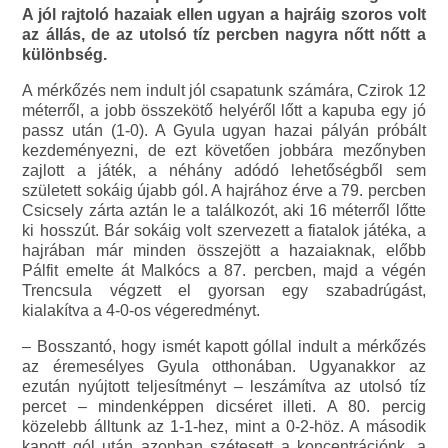
A jól rajtoló hazaiak ellen ugyan a hajráig szoros volt
az állás, de az utolsó tíz percben nagyra nőtt nőtt a
különbség.
A mérkőzés nem indult jól csapatunk számára, Czirok 12
méterről, a jobb összekötő helyéről lőtt a kapuba egy jó
passz után (1-0). A Gyula ugyan hazai pályán próbált
kezdeményezni, de ezt követően jobbára mezőnyben
zajlott a játék, a néhány adódó lehetőségből sem
született sokáig újabb gól. A hajrához érve a 79. percben
Csicsely zárta aztán le a találkozót, aki 16 méterről lőtte
ki hosszút. Bár sokáig volt szervezett a fiatalok játéka, a
hajrában már minden összejött a hazaiaknak, előbb
Pálfit emelte át Malkócs a 87. percben, majd a végén
Trencsula végzett el gyorsan egy szabadrúgást,
kialakítva a 4-0-os végeredményt.
– Bosszantó, hogy ismét kapott góllal indult a mérkőzés
az éremesélyes Gyula otthonában. Ugyanakkor az
ezután nyújtott teljesítményt – leszámítva az utolsó tíz
percet – mindenképpen dicséret illeti. A 80. percig
közelebb álltunk az 1-1-hez, mint a 0-2-höz. A második
kapott gól után azonban szétesett a koncentrációnk, a