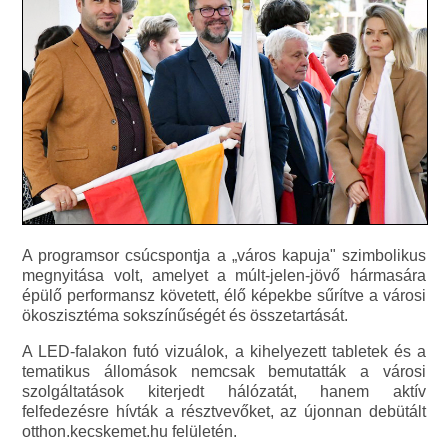
A programsor csúcspontja a „város kapuja" szimbolikus
megnyitása volt, amelyet a múlt-jelen-jövő hármasára
épülő performansz követett, élő képekbe sűrítve a városi
ökoszisztéma sokszínűségét és összetartását.
A LED-falakon futó vizuálok, a kihelyezett tabletek és a
tematikus állomások nemcsak bemutatták a városi
szolgáltatások kiterjedt hálózatát, hanem aktív
felfedezésre hívták a résztvevőket, az újonnan debütált
otthon.kecskemet.hu felületén.