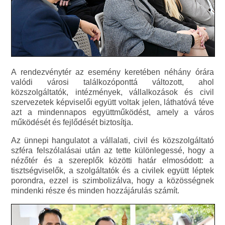
A rendezvénytér az esemény keretében néhány órára
valódi városi találkozóponttá változott, ahol
közszolgáltatók, intézmények, vállalkozások és civil
szervezetek képviselői együtt voltak jelen, láthatóvá téve
azt a mindennapos együttműködést, amely a város
működését és fejlődését biztosítja.
Az ünnepi hangulatot a vállalati, civil és közszolgáltató
szféra felszólalásai után az tette különlegessé, hogy a
nézőtér és a szereplők közötti határ elmosódott: a
tisztségviselők, a szolgáltatók és a civilek együtt léptek
porondra, ezzel is szimbolizálva, hogy a közösségnek
mindenki része és minden hozzájárulás számít.