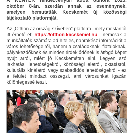
A KENTER rendezvénytér adott otthont 2025.
október 8-án, szerdán annak az eseménynek,
amelyen bemutatták Kecskemét új közösségi
tájékoztató platformját.
Az „Otthon az ország szívében" platform - mely mostantól
itt érhető el:
https://otthon.kecskemet.hu
- nemcsak a
munkáltatók számára ad hiteles, naprakész információt a
város lehetőségeiről, hanem a családoknak, fiataloknak,
pályakezdőknek és minden érdeklődőnek is átfogó képet
nyújt arról, miért jó Kecskeméten élni. Legyen szó
lakhatási lehetőségekről, közösségi életről, oktatásról,
kulturális kínálatról vagy szabadidős lehetőségekről - ez
a felület mindazt összegzi, ami városunkat igazán
különlegessé teszi.