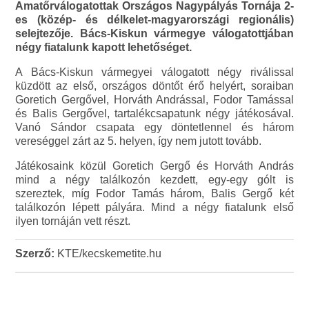
Amatőrválogatottak Országos Nagypályás Tornája 2-
es (közép- és délkelet-magyarországi regionális)
selejtezője. Bács-Kiskun vármegye válogatottjában
négy fiatalunk kapott lehetőséget.
A Bács-Kiskun vármegyei válogatott négy riválissal
küzdött az első, országos döntőt érő helyért, soraiban
Goretich Gergővel, Horváth Andrással, Fodor Tamással
és Balis Gergővel, tartalékcsapatunk négy játékosával.
Vanó Sándor csapata egy döntetlennel és három
vereséggel zárt az 5. helyen, így nem jutott tovább.
Játékosaink közül Goretich Gergő és Horváth András
mind a négy találkozón kezdett, egy-egy gólt is
szereztek, míg Fodor Tamás három, Balis Gergő két
találkozón lépett pályára. Mind a négy fiatalunk első
ilyen tornáján vett részt.
Szerző:
KTE/kecskemetite.hu