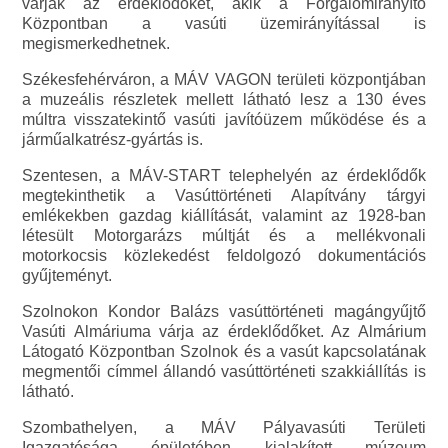
várják az érdeklődőket, akik a Forgalomirányító
Központban a vasúti üzemirányítással is
megismerkedhetnek.
Székesfehérváron, a MÁV VAGON területi központjában
a muzeális részletek mellett látható lesz a 130 éves
múltra visszatekintő vasúti javítóüzem működése és a
járműalkatrész-gyártás is.
Szentesen, a MÁV-START telephelyén az érdeklődők
megtekinthetik a Vasúttörténeti Alapítvány tárgyi
emlékekben gazdag kiállítását, valamint az 1928-ban
létesült Motorgarázs múltját és a mellékvonali
motorkocsis közlekedést feldolgozó dokumentációs
gyűjteményt.
Szolnokon Kondor Balázs vasúttörténeti magángyűjtő
Vasúti Almáriuma várja az érdeklődőket. Az Almárium
Látogató Központban Szolnok és a vasút kapcsolatának
megmentői címmel állandó vasúttörténeti szakkiállítás is
látható.
Szombathelyen, a MÁV Pályavasúti Területi
Igazgatósága épületében kialakított múzeum