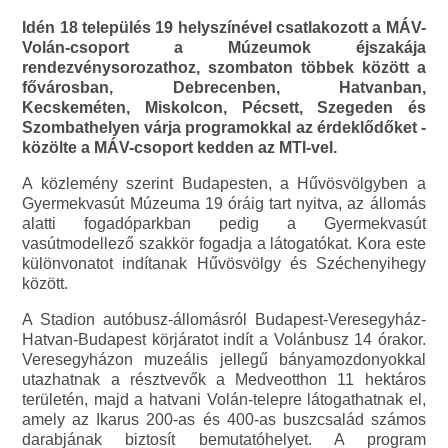
Idén 18 település 19 helyszínével csatlakozott a MÁV-
Volán-csoport a Múzeumok éjszakája
rendezvénysorozathoz, szombaton többek között a
fővárosban, Debrecenben, Hatvanban,
Kecskeméten, Miskolcon, Pécsett, Szegeden és
Szombathelyen várja programokkal az érdeklődőket -
közölte a MÁV-csoport kedden az MTI-vel.
A közlemény szerint Budapesten, a Hűvösvölgyben a
Gyermekvasút Múzeuma 19 óráig tart nyitva, az állomás
alatti fogadóparkban pedig a Gyermekvasút
vasútmodellező szakkör fogadja a látogatókat. Kora este
különvonatot indítanak Hűvösvölgy és Széchenyihegy
között.
A Stadion autóbusz-állomásról Budapest-Veresegyház-
Hatvan-Budapest körjáratot indít a Volánbusz 14 órakor.
Veresegyházon muzeális jellegű bányamozdonyokkal
utazhatnak a résztvevők a Medveotthon 11 hektáros
területén, majd a hatvani Volán-telepre látogathatnak el,
amely az Ikarus 200-as és 400-as buszcsalád számos
darabjának biztosít bemutatóhelyet. A program