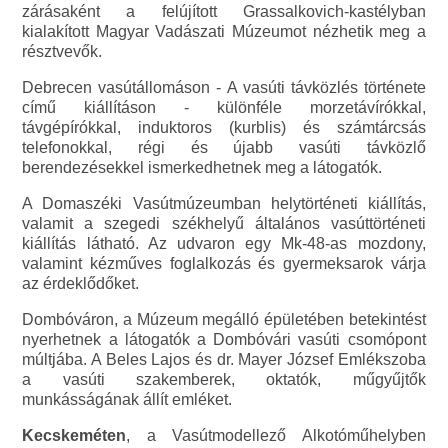
zárásaként a felújított Grassalkovich-kastélyban
kialakított Magyar Vadászati Múzeumot nézhetik meg a
résztvevők.
Debrecen vasútállomáson - A vasúti távközlés története
című kiállításon - különféle morzetávírókkal,
távgépírókkal, induktoros (kurblis) és számtárcsás
telefonokkal, régi és újabb vasúti távközlő
berendezésekkel ismerkedhetnek meg a látogatók.
A Domaszéki Vasútmúzeumban helytörténeti kiállítás,
valamit a szegedi székhelyű általános vasúttörténeti
kiállítás látható. Az udvaron egy Mk-48-as mozdony,
valamint kézműves foglalkozás és gyermeksarok várja
az érdeklődőket.
Dombóváron, a Múzeum megálló épületében betekintést
nyerhetnek a látogatók a Dombóvári vasúti csomópont
múltjába. A Beles Lajos és dr. Mayer József Emlékszoba
a vasúti szakemberek, oktatók, műgyűjtők
munkásságának állít emléket.
Kecskeméten
, a Vasútmodellező Alkotóműhelyben