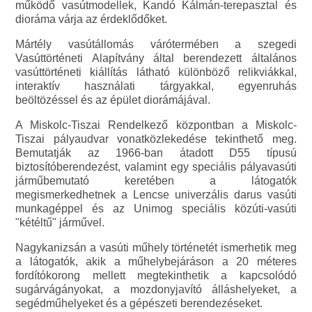
működő vasútmodellek, Kandó Kálmán-terepasztal és
dioráma várja az érdeklődőket.
Mártély vasútállomás várótermében a szegedi
Vasúttörténeti Alapítvány által berendezett általános
vasúttörténeti kiállítás látható különböző relikviákkal,
interaktív használati tárgyakkal, egyenruhás
beöltözéssel és az épület diorámájával.
A Miskolc-Tiszai Rendelkező központban a Miskolc-
Tiszai pályaudvar vonatközlekedése tekinthető meg.
Bemutatják az 1966-ban átadott D55 típusú
biztosítóberendezést, valamint egy speciális pályavasúti
járműbemutató keretében a látogatók
megismerkedhetnek a Lencse univerzális darus vasúti
munkagéppel és az Unimog speciális közúti-vasúti
"kétéltű" járművel.
Nagykanizsán a vasúti műhely történetét ismerhetik meg
a látogatók, akik a műhelybejáráson a 20 méteres
fordítókorong mellett megtekinthetik a kapcsolódó
sugárvágányokat, a mozdonyjavító álláshelyeket, a
segédműhelyeket és a gépészeti berendezéseket.