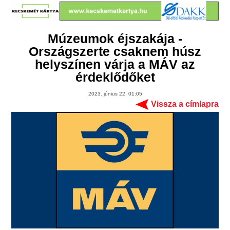
Múzeumok éjszakája -
Országszerte csaknem húsz
helyszínen várja a MÁV az
érdeklődőket
2023. június 22. 01:05
Vissza a címlapra