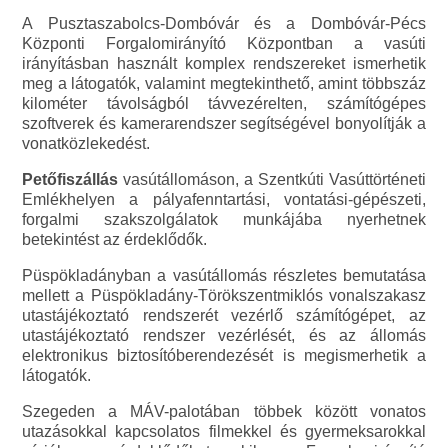
A Pusztaszabolcs-Dombóvár és a Dombóvár-Pécs
Központi Forgalomirányító Központban a vasúti
irányításban használt komplex rendszereket ismerhetik
meg a látogatók, valamint megtekinthető, amint többszáz
kilométer távolságból távvezérelten, számítógépes
szoftverek és kamerarendszer segítségével bonyolítják a
vonatközlekedést.
Petőfiszállás
vasútállomáson, a Szentkúti Vasúttörténeti
Emlékhelyen a pályafenntartási, vontatási-gépészeti,
forgalmi szakszolgálatok munkájába nyerhetnek
betekintést az érdeklődők.
Püspökladányban a vasútállomás részletes bemutatása
mellett a Püspökladány-Törökszentmiklós vonalszakasz
utastájékoztató rendszerét vezérlő számítógépet, az
utastájékoztató rendszer vezérlését, és az állomás
elektronikus biztosítóberendezését is megismerhetik a
látogatók.
Szegeden a MÁV-palotában többek között vonatos
utazásokkal kapcsolatos filmekkel és gyermeksarokkal