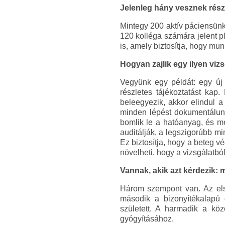
Jelenleg hány vesznek rés
Mintegy 200 aktív páciensünk
120 kolléga számára jelent p
is, amely biztosítja, hogy mu
Hogyan zajlik egy ilyen viz
Vegyünk egy példát: egy új 
részletes tájékoztatást kap
beleegyezik, akkor elindul a 
minden lépést dokumentálunk
bomlik le a hatóanyag, és me
auditálják, a legszigorúbb mi
Ez biztosítja, hogy a beteg 
növelheti, hogy a vizsgálatbó
Vannak, akik azt kérdezik: m
Három szempont van. Az első
második a bizonyítékalapú 
született. A harmadik a köz
gyógyításához.