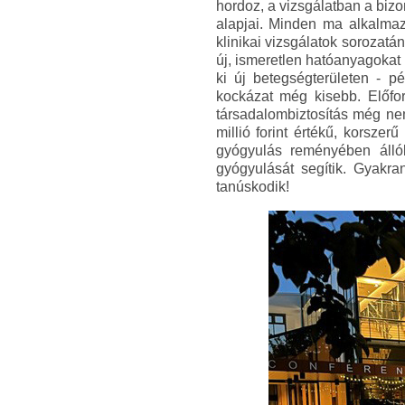
hordoz, a vizsgálatban a bizo
alapjai. Minden ma alkalmazo
klinikai vizsgálatok sorozatá
új, ismeretlen hatóanyagokat
ki új betegségterületen - 
kockázat még kisebb. Előfo
társadalombiztosítás még nem
millió forint értékű, korsze
gyógyulás reményében álló
gyógyulását segítik. Gyakran
tanúskodik!