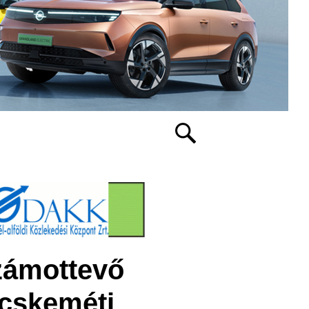
zámottevő
ecskeméti