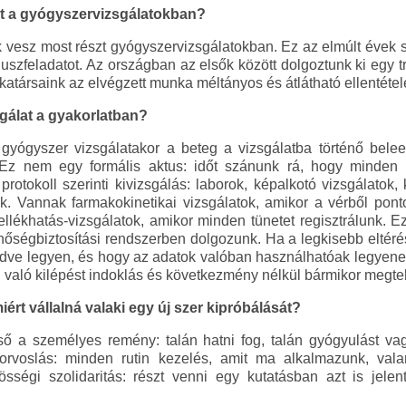
zt a gyógyszervizsgálatokban?
 vesz most részt gyógyszervizsgálatokban. Ez az elmúlt évek
luszfeladatot. Az országban az elsők között dolgoztunk ki egy 
nkatársaink az elvégzett munka méltányos és átlátható ellentét
sgálat a gyakorlatban?
gyógyszer vizsgálatakor a beteg a vizsgálatba történő bel
. Ez nem egy formális aktus: időt szánunk rá, hogy minden
protokoll szerinti kivizsgálás: laborok, képalkotó vizsgálatok
. Vannak farmakokinetikai vizsgálatok, amikor a vérből po
llékhatás-vizsgálatok, amikor minden tünetet regisztrálunk. 
nőségbiztosítási rendszerben dolgozunk. Ha a legkisebb eltérés tö
védve legyen, és hogy az adatok valóban használhatóak legyenek
l való kilépést indoklás és következmény nélkül bármikor megteh
iért vállalná valaki egy új szer kipróbálását?
 a személyes remény: talán hatni fog, talán gyógyulást va
orvoslás: minden rutin kezelés, amit ma alkalmazunk, vala
össégi szolidaritás: részt venni egy kutatásban azt is jelen