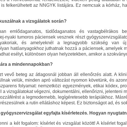
is felkerülhetett az NNGYK listájára. Ez nemcsak a kórház, 
kuszálnak a vizsgálatok során?
ban emlődaganatos, tüdődaganatos és vastagbélrákos bet
 fej-nyaki tumoros páciensek vesznek részt gyógyszervizsgála
akoriak, és amelyeknél a legnagyobb szükség van új 
olyan hatóanyagokhoz juthatnak hozzá a páciensek, amelyek 
adhat esélyt, különösen olyan helyzetekben, amikor a szokványo
zámára a mindennapokban?
 vevő beteg az átlagosnál jobban áll ellenőrzés alatt. A klini
állnak velük, minden apró változást nyomon követünk, és azon
nszparens folyamat: nemzetközi egyezmények, etikai kódex, pr
ell a vizsgálatokat végezni, dokumentálni, ellenőrizni, jelenteni
 hozzáférést a legmodernebb, legígéretesebb terápiákhoz. Másré
észesülnek a rutin ellátáshoz képest. Ez biztonságot ad, és sok
 gyógyszervizsgálat egyfajta kísérletezés. Hogyan nyugtat
ni a két fogalom: kísérlet és vizsgálat között! A kísérlet fog