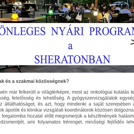
nak és a szakmai közösségnek?
n már felkerült a világtérképre, most az onkológiai kutatás te
esség, felelősség és lehetőség. A gyógyszervizsgálatok egys
az átláthatóságot, és azt, hogy mindenki a saját szerepében 
k ápolók és klinikai vizsgálati koordinátorok közösen dolgozna
 forgalomba hozatal előtt megismerjük a készítmények hatásme
dzsmentjét, ami folyamatos tréninget, minőségi fejlődés leh