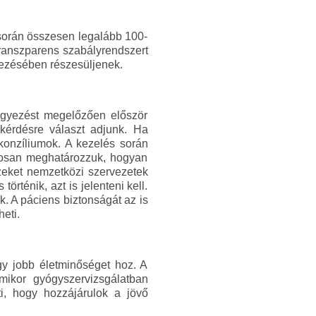
 során összesen legalább 100-
transzparens szabályrendszert
elezésében részesüljenek.
eegyezést megelőzően először
 kérdésre választ adjunk. Ha
, konzíliumok. A kezelés során
ntosan meghatározzuk, hogyan
Ezeket nemzetközi szervezetek
rténik, azt is jelenteni kell.
. A páciens biztonságát az is
eti.
gy jobb életminőséget hoz. A
mikor gyógyszervizsgálatban
ti, hogy hozzájárulok a jövő