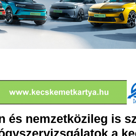
 és nemzetközileg is s
gyógyszervizsgálatok a k