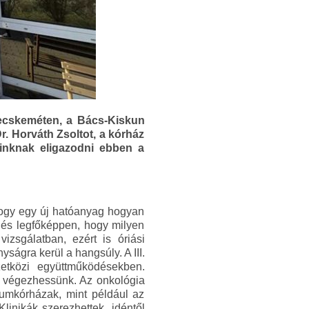
Kecskeméten, a Bács-Kiskun
r. Horváth Zsoltot, a kórház
inknak eligazodni ebben a
 hogy egy új hatóanyag hogyan
e és legfőképpen, hogy milyen
izsgálatban, ezért is óriási
yságra kerül a hangsúly. A III.
etközi együttműködésekben.
 is végezhessünk. Az onkológia
trumkórházak, mint például az
linikák szerezhettek, idéntől