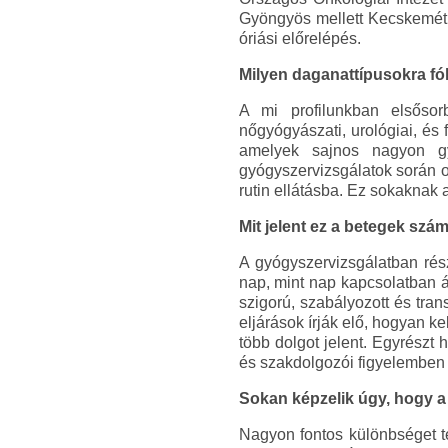
Gyöngyös mellett Kecskemét 
óriási előrelépés.
Milyen daganattípusokra fó
A mi profilunkban elsősor
nőgyógyászati, urológiai, és
amelyek sajnos nagyon gy
gyógyszervizsgálatok során 
rutin ellátásba. Ez sokaknak 
Mit jelent ez a betegek s
A gyógyszervizsgálatban részt
nap, mint nap kapcsolatban 
szigorú, szabályozott és tra
eljárások írják elő, hogyan k
több dolgot jelent. Egyrészt
és szakdolgozói figyelemben r
Sokan képzelik úgy, hogy a
Nagyon fontos különbséget ten