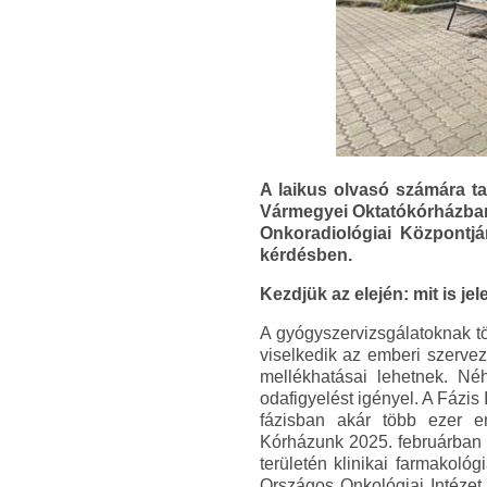
A laikus olvasó számára t
Vármegyei Oktatókórházban i
Onkoradiológiai Központj
kérdésben.
Kezdjük az elején: mit is je
A gyógyszervizsgálatoknak tö
viselkedik az emberi szervez
mellékhatásai lehetnek. Néh
odafigyelést igényel. A Fázis 
fázisban akár több ezer e
Kórházunk 2025. februárban ak
területén klinikai farmakoló
Országos Onkológiai Intézet 