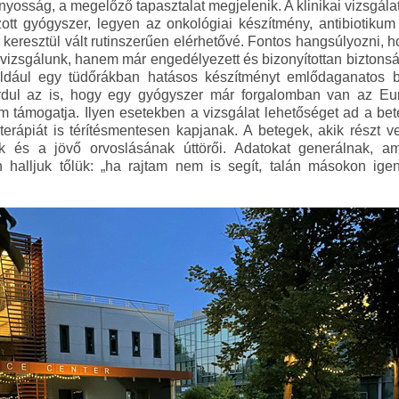
nyosság, a megelőző tapasztalat megjelenik. A klinikai vizsgál
tt gyógyszer, legyen az onkológiai készítmény, antibiotikum 
n keresztül vált rutinszerűen elérhetővé. Fontos hangsúlyozni,
 vizsgálunk, hanem már engedélyezett és bizonyítottan bizton
például egy tüdőrákban hatásos készítményt emlődaganatos b
rdul az is, hogy egy gyógyszer már forgalomban van az E
 támogatja. Ilyen esetekben a vizsgálat lehetőséget ad a be
rű terápiát is térítésmentesen kapjanak. A betegek, akik részt 
k és a jövő orvoslásának úttörői. Adatokat generálnak, 
 halljuk tőlük: „ha rajtam nem is segít, talán másokon igen