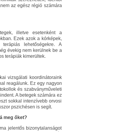
hanem az egész régió számára
egek, illetve esetenként a
tokban. Ezek azok a kórképek,
terápiás lehetőségekre. A
még évekig nem kerülnek be a
s terápiák kimerültek.
kai vizsgálati koordinátoraink
nal reagálunk. Ez egy nagyon
otokollok és szabványműveleti
 mindent. A betegek számára ez
szt sokkal intenzívebb orvosi
szor pszichésen is segít.
ná meg őket?
alma jelentős bizonytalanságot