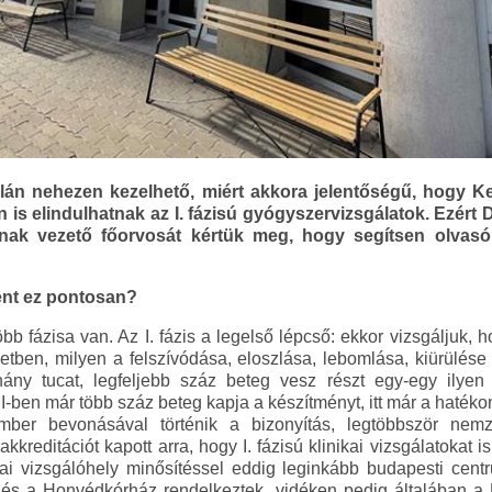
alán nehezen kezelhető, miért akkora jelentőségű, hogy 
s elindulhatnak az I. fázisú gyógyszervizsgálatok. Ezért D
ának vezető főorvosát kértük meg, hogy segítsen olvasó
lent ez pontosan?
bb fázisa van. Az I. fázis a legelső lépcső: ekkor vizsgáljuk,
etben, milyen a felszívódása, eloszlása, lebomlása, kiürülés
ány tucat, legfeljebb száz beteg vesz részt egy-egy ilyen v
II-ben már több száz beteg kapja a készítményt, itt már a hatékon
mber bevonásával történik a bizonyítás, legtöbbször nemz
kreditációt kapott arra, hogy I. fázisú klinikai vizsgálatokat
giai vizsgálóhely minősítéssel eddig leginkább budapesti cen
és a Honvédkórház rendelkeztek, vidéken pedig általában a K