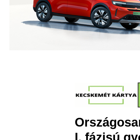
Országosan
I. fázisú 