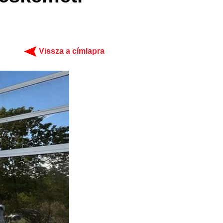
Vissza a címlapra