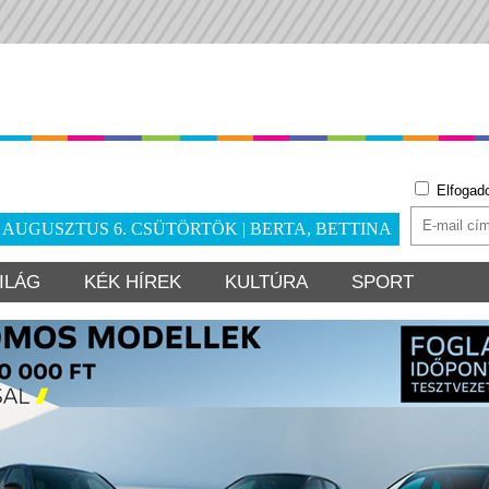
Elfogad
. AUGUSZTUS 6. CSÜTÖRTÖK | BERTA, BETTINA
ILÁG
KÉK HÍREK
KULTÚRA
SPORT