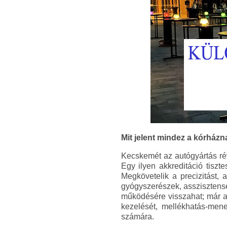
Mit jelent mindez a kórház
Kecskemét az autógyártás révé
Egy ilyen akkreditáció tiszt
Megkövetelik a precizitást, 
gyógyszerészek, asszisztense
működésére visszahat; már a
kezelését, mellékhatás-mene
számára.