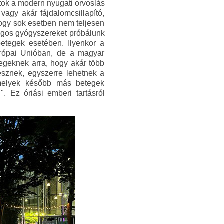
atok a modern nyugati orvoslás
vagy akár fájdalomcsillapító,
 hogy sok esetben nem teljesen
ságos gyógyszereket próbálunk
etegek esetében. Ilyenkor a
urópai Unióban, de a magyar
tegeknek arra, hogy akár több
vesznek, egyszerre lehetnek a
amelyek később más betegek
". Ez óriási emberi tartásról