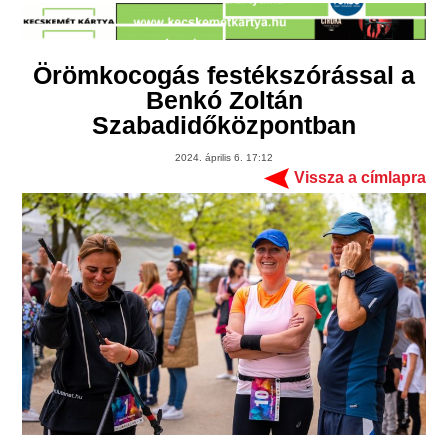
Örömkocogás festékszórással a
Benkó Zoltán
Szabadidőközpontban
2024. április 6. 17:12
Vissza a címlapra