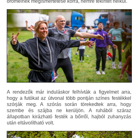
örömeinek megismertetése korra, nemre tekintet nélkül.
A rendezők már induláskor felhívták a figyelmet arra,
hogy a futókat az útvonal több pontján színes festékkel
szórják meg. A szórás során törekedtek arra, hogy
szembe és szájba ne kerüljön. A ruhából száraz
állapotban kirázható festék a bőrről, hajból zuhanyzás
után eltávolítható volt.