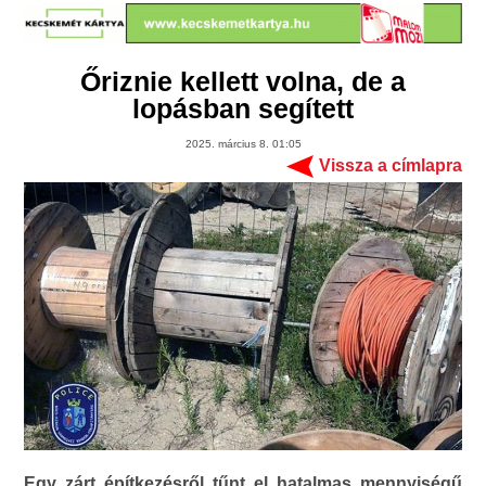
Őriznie kellett volna, de a
lopásban segített
2025. március 8. 01:05
Vissza a címlapra
Egy zárt építkezésről tűnt el hatalmas mennyiségű