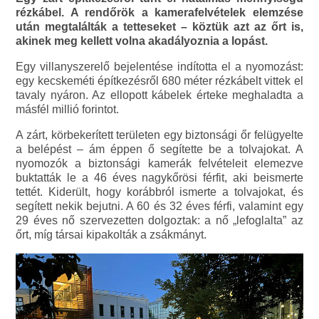
rézkábel. A rendőrök a kamerafelvételek elemzése
után megtalálták a tetteseket – köztük azt az őrt is,
akinek meg kellett volna akadályoznia a lopást.
Egy villanyszerelő bejelentése indította el a nyomozást:
egy kecskeméti építkezésről 680 méter rézkábelt vittek el
tavaly nyáron. Az ellopott kábelek érteke meghaladta a
másfél millió forintot.
A zárt, körbekerített területen egy biztonsági őr felügyelte
a belépést – ám éppen ő segítette be a tolvajokat. A
nyomozók a biztonsági kamerák felvételeit elemezve
buktatták le a 46 éves nagykőrösi férfit, aki beismerte
tettét. Kiderült, hogy korábbról ismerte a tolvajokat, és
segített nekik bejutni. A 60 és 32 éves férfi, valamint egy
29 éves nő szervezetten dolgoztak: a nő „lefoglalta” az
őrt, míg társai kipakolták a zsákmányt.