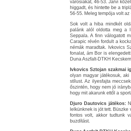
városiakat, 46-53. Jarvi köze
higgadt, és hintette be a tri
56-55. Meleg tempója volt az
Sok volt a hiba mindkét old
palánk alól oldotta meg a l
Seppala. A finn válogatott m
Carapic révén fordult a kocka
némák maradtak. Ivkovics Szt
fonalat, ám Bor is elengedett
Duna Aszfalt-DTKH Kecskemét
Ivkovics Sztojan szakmai i
olyan magyar játékosuk, aki 
stílust. Az ilyesfajta mecc
őszintén, hogy nem jó irányb
hogy mit akarunk ettől a spor
Djuro Dautovics játékos:
Na
lelkünknek is jót tett. Büszk
fontos volt, akkor tudtunk 
buzdítást.