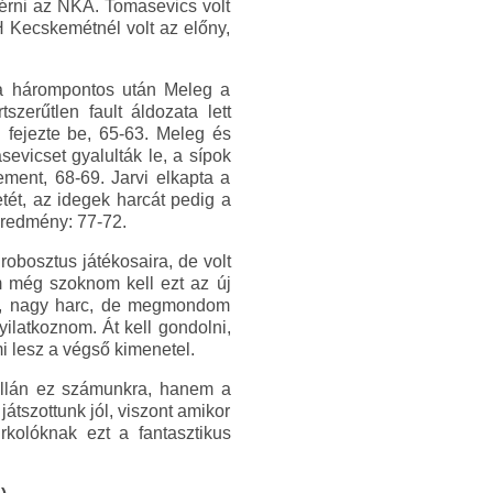
 kérni az NKA. Tomasevics volt
KH Kecskemétnél volt az előny,
ala hárompontos után Meleg a
zerűtlen fault áldozata lett
l fejezte be, 65-63. Meleg és
sevicset gyalulták le, a sípok
ement, 68-69. Jarvi elkapta a
etét, az idegek harcát pedig a
eredmény: 77-72.
robosztus játékosaira, de volt
em még szoknom kell ezt az új
olt, nagy harc, de megmondom
ilatkoznom. Át kell gondolni,
i lesz a végső kimenetel.
ellán ez számunkra, hanem a
átszottunk jól, viszont amikor
rkolóknak ezt a fantasztikus