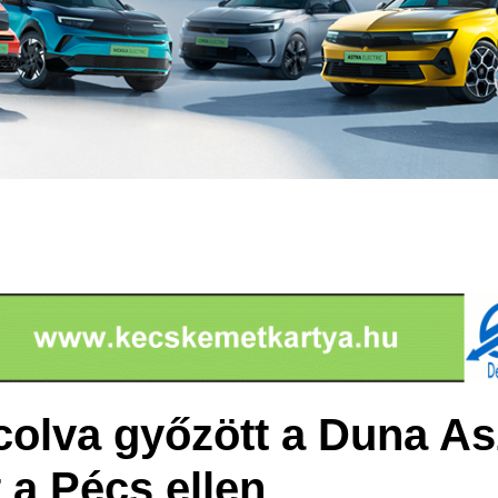
rcolva győzött a Duna A
a Pécs ellen