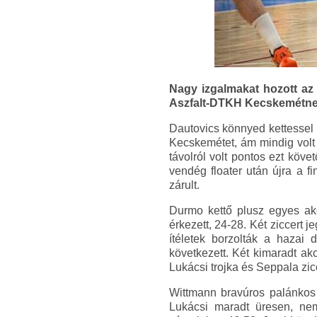
Nagy izgalmakat hozott az
Aszfalt-DTKH Kecskemétne
Dautovics könnyed kettessel n
Kecskemétet, ám mindig volt v
távolról volt pontos ezt köve
vendég floater után újra a f
zárult.
Durmo kettő plusz egyes akc
érkezett, 24-28. Két ziccert 
ítéletek borzolták a hazai
következett. Két kimaradt ak
Lukácsi trojka és Seppala zic
Wittmann bravúros palánkos 
Lukácsi maradt üresen, nem