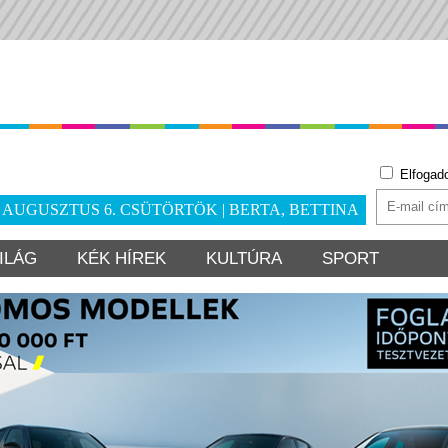
Elfogad
. AUGUSZTUS 6. CSÜTÖRTÖK | BERTA, BETTINA
ILÁG
KÉK HÍREK
KULTÚRA
SPORT