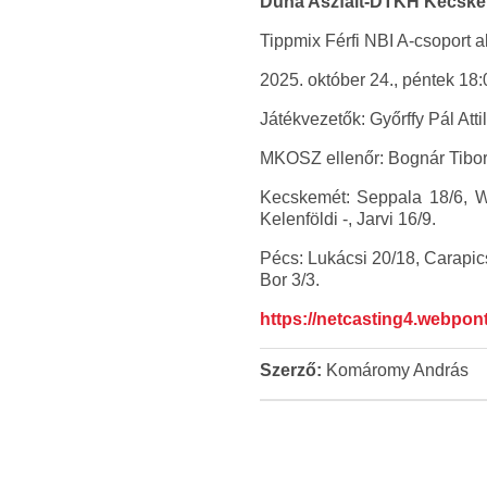
Duna Aszfalt-DTKH Kecskemé
Tippmix Férfi NBI A-csoport a
2025. október 24., péntek 18:
Játékvezetők: Győrffy Pál Attil
MKOSZ ellenőr: Bognár Tibo
Kecskemét: Seppala 18/6, Wi
Kelenföldi -, Jarvi 16/9.
Pécs: Lukácsi 20/18, Carapic
Bor 3/3.
https://netcasting4.webpo
Szerző:
Komáromy András