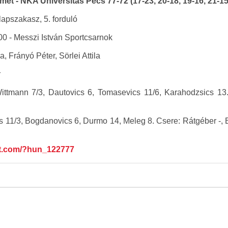
t - NKA Universitas Pécs 77-72 (17-23, 20-18, 19-16, 21-15
lapszakasz, 5. forduló
00 - Messzi István Sportcsarnok
a, Frányó Péter, Sörlei Attila
r
ttmann 7/3, Dautovics 6, Tomasevics 11/6, Karahodzsics 13. 
s 11/3, Bogdanovics 6, Durmo 14, Meleg 8. Csere: Rátgéber -, Br
nt.com/?hun_122777