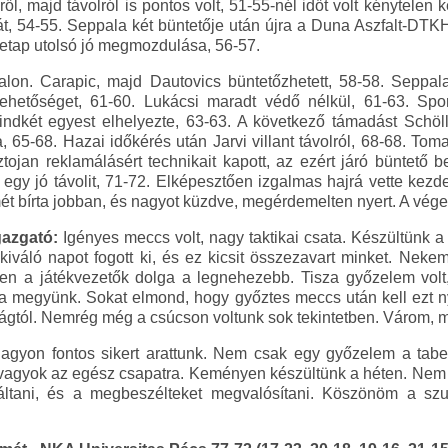
lről, majd távolról is pontos volt, 51-55-nél időt volt kénytelen
plát, 54-55. Seppala két büntetője után újra a Duna Aszfalt-DT
 etap utolsó jó megmozdulása, 56-57.
alon. Carapic, majd Dautovics büntetőzhetett, 58-58. Sepp
ehetőséget, 61-60. Lukácsi maradt védő nélkül, 61-63. Sports
indkét egyest elhelyezte, 63-63. A következő támadást Schöl
, 65-68. Hazai időkérés után Jarvi villant távolról, 68-68. Toma
ojan reklamálásért technikait kapott, az ezért járó büntető b
 egy jó távolit, 71-72. Elképesztően izgalmas hajrá vette kezd
 bírta jobban, és nagyot küzdve, megérdemelten nyert. A vég
gazgató:
Igényes meccs volt, nagy taktikai csata. Készültünk a 
kiváló napot fogott ki, és ez kicsit összezavart minket. Nek
seken a játékvezetők dolga a legnehezebb. Tisza győzelem v
a megyünk. Sokat elmond, hogy győztes meccs után kell ezt ny
tágtól. Nemrég még a csúcson voltunk sok tekintetben. Várom, m
gyon fontos sikert arattunk. Nem csak egy győzelem a tab
e vagyok az egész csapatra. Keményen készültünk a héten. Nem j
váltani, és a megbeszélteket megvalósítani. Köszönöm a szu