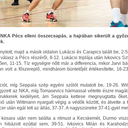
 NKA Pécs elleni összecsapás, a hajrában sikerült a győ
k.
yitott, majd a másik oldalon Lukácsi és Carapics talált be, 2-5
álasz a Pécs részéről, 8-12. Lukácsi triplája után Ivkovics Sz
tően, 11-15. Tíz egységre nőtt már a differencia, mikor Jarvi bá
inn volt a főszereplő, mindhárom büntetőjét értékesítette, 16-2
iót, míg Seppala szép egyéni szólót mutatott be, 19-26. W
jegyzett az NKA, míg Tomasevics hármassal vétette észre magát,
 drukkerek kedélyeit, ám Seppala kettese megnyugtatta őket
ció után Wittmann nyargalt végig a védők között, és átvette a
cer után egál lett az állás, 37-37. A nagyszünetre 37-41-gyel m
kosara után nem találta a ritmust a Kecskemét, Durmo viszo
 hibázott ezúttal sem, 39-51. Ivkovics Milán és Karahodz