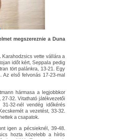
zelmet megszereznie a Duna
. Karahodzsics vette vállára a
tojan időt kért, Seppala pedig
tran tört palánkra, 13-21. Egy
3. Az első felvonás 17-23-mal
ittmann hármasa a legjobbkor
 27-32. Vitatható játékvezetői
. 31-32-nél vendég időkérés
 Kecskemét a vezetést, 33-32.
ehettek a csapatok.
nt igen a pécsieknél, 39-48.
sics hozta közelebb a hírös