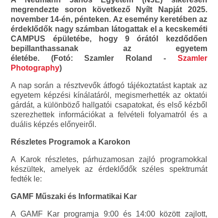
megrendezte soron következő Nyílt Napját 2025.
november 14-én, pénteken. Az esemény keretében az
érdeklődők nagy számban látogattak el a kecskeméti
CAMPUS épületébe, hogy 9 órától kezdődően
bepillanthassanak az egyetem
életébe. (Fotó: Szamler Roland -
Szamler
Photography
)
A nap során a résztvevők átfogó tájékoztatást kaptak az
egyetem képzési kínálatáról, megismerhették az oktatói
gárdát, a különböző hallgatói csapatokat, és első kézből
szerezhettek információkat a felvételi folyamatról és a
duális képzés előnyeiről.
Részletes Programok a Karokon
A Karok részletes, párhuzamosan zajló programokkal
készültek, amelyek az érdeklődők széles spektrumát
fedték le:
GAMF Műszaki és Informatikai Kar
A GAMF Kar programja 9:00 és 14:00 között zajlott,