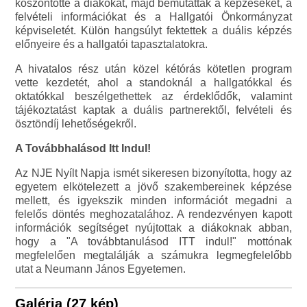
köszöntötte a diákokat, majd bemutatták a képzéseket, a
felvételi információkat és a Hallgatói Önkormányzat
képviseletét. Külön hangsúlyt fektettek a duális képzés
előnyeire és a hallgatói tapasztalatokra.
A hivatalos rész után közel kétórás kötetlen program
vette kezdetét, ahol a standoknál a hallgatókkal és
oktatókkal beszélgethettek az érdeklődők, valamint
tájékoztatást kaptak a duális partnerektől, felvételi és
ösztöndíj lehetőségekről.
A Továbbhalásod Itt Indul!
Az NJE Nyílt Napja ismét sikeresen bizonyította, hogy az
egyetem elkötelezett a jövő szakembereinek képzése
mellett, és igyekszik minden információt megadni a
felelős döntés meghozatalához. A rendezvényen kapott
információk segítséget nyújtottak a diákoknak abban,
hogy a "A továbbtanulásod ITT indul!" mottónak
megfelelően megtalálják a számukra legmegfelelőbb
utat a Neumann János Egyetemen.
Galéria (27 kép)