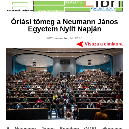
Óriási tömeg a Neumann János
Egyetem Nyílt Napján
2025. november 14. 12:00
Vissza a címlapra
A Neumann János Egyetem (NJE) sikeresen