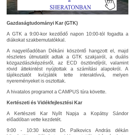
Gazdaságtudományi Kar (GTK)
A GTK a 9:00-kor kezdődő napon 10:00-tól fogadta a
diákokat szakbemutatókkal.
A nagyelőadóban Dékáni köszöntő hangzott el, majd
részletes útmutatót adtak a GTK szakjairól, a duális
közgazdászképzésről, az ECD ösztöndíjról, valamint
rövid áttekintést nyújtottak a számítási alapokról. A
tájékoztatót kvízjáték tette interaktívvá, melyen
nyereményeket is osztottak.
A hivatalos programot a CAMPUS túra követte.
Kertészeti és Vidékfejlesztési Kar
A Kertészeti Kar Nyílt Napja a Kopátsy Sándor
előadóban vette kezdetét.
9:00 - 10:30 között Dr. Palkovics András dékán