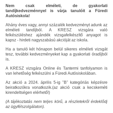
Nem csak elméleti, de gyakorlati
tandíjkedvezménnyel is várja tanulóit a Füredi
Autósiskola!
Ahány éves vagy, annyi százalék kedvezményt adunk az
elméleti tandíjból. A KRESZ vizsgára való
felkészüléshez ajándék vizsgafelkészítő anyagot is
kapsz - hirdeti nagyszabású akcióját az iskola.
Ha a tanuló két hónapon belül sikeres elméleti vizsgát
tesz, további kedvezményeket kap a gyakorlati óradíjból
is.
A KRESZ vizsgára Online és Tantermi tanfolyamon is
van lehetőség felkészülni a Füredi Autósiskolában.
Az akció a 2024. április 5-ig "B" kategóriás képzésre
beiratkozókra vonatkozik.(az akció csak a kecskeméti
kirendeltségen elérhető!)
(A tájékoztatás nem teljes körű, a részletekről érdeklődj
az ügyfélszolgálaton).