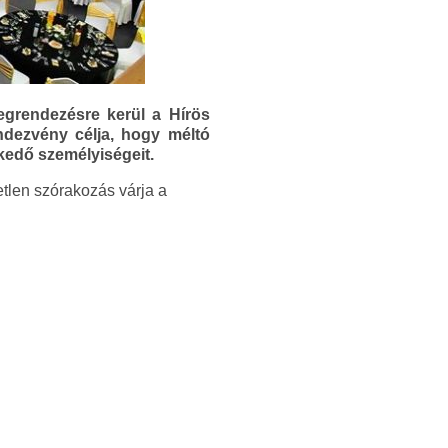
egrendezésre kerül a Hírös
ndezvény célja, hogy méltó
lkedő személyiségeit.
etlen szórakozás várja a