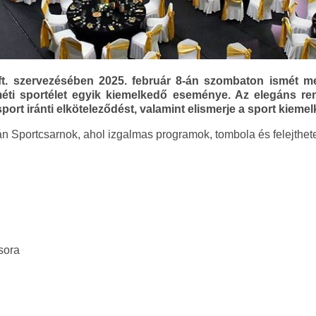
ft. szervezésében 2025. február 8-án szombaton ismét m
éti sportélet egyik kiemelkedő eseménye. Az elegáns re
port iránti elköteleződést, valamint elismerje a sport kieme
án Sportcsarnok, ahol izgalmas programok, tombola és felejthet
sora