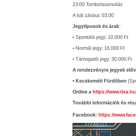
23:00 Tombolasorsolás
A bál zárása: 03:00
Jegytípusok és árak:
• Sportolói jegy: 10.000 Ft
• Normál jegy: 16.000 Ft
• Támogatói jegy: 30.000 Ft
A rendezvényre jegyek előv
• Kecskeméti Fürdőben
(Spo
Online a
https://www.tixa.h
További információk és rész
Facebook:
https://www.fa