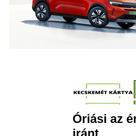
Óriási az 
iránt