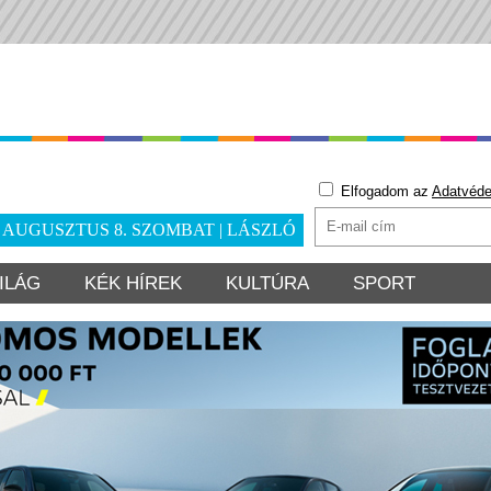
Elfogadom az
Adatvéde
. AUGUSZTUS 8. SZOMBAT | LÁSZLÓ
ILÁG
KÉK HÍREK
KULTÚRA
SPORT