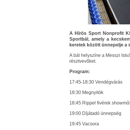
A Hírös Sport Nonprofit K
Sportbál, amely a kecskem
keretek között ünnepelje a s
A bál helyszíne a Messzi Istv
résztvevőket.
Program:
17:45-18:30 Vendégvárás
18:30 Megnyitók
18:45 Rippel fivérek showmű
19:00 Díjátadó ünnepség
19:45 Vacsora