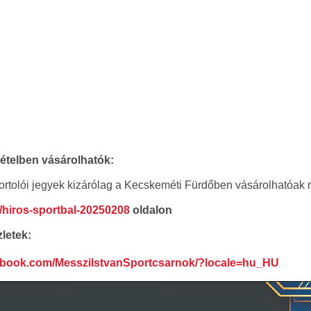
ételben vásárolhatók:
rtolói jegyek kizárólag a Kecskeméti Fürdőben vásárolhatóak
u/hiros-sportbal-20250208
oldalon
letek:
cebook.com/MessziIstvanSportcsarnok/?locale=hu_HU