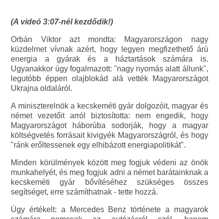
(A videó 3:07-nél kezdődik!)
Orbán Viktor azt mondta: Magyarországon nagy
küzdelmet vívnak azért, hogy legyen megfizethető árú
energia a gyárak és a háztartások számára is.
Ugyanakkor úgy fogalmazott: "nagy nyomás alatt állunk",
legutóbb éppen olajblokád alá vették Magyarországot
Ukrajna oldaláról.
A miniszterelnök a kecskeméti gyár dolgozóit, magyar és
német vezetőit arról biztosította: nem engedik, hogy
Magyarországot háborúba sodorják, hogy a magyar
költségvetés forrásait kivigyék Magyarországról, és hogy
"ránk erőltessenek egy elhibázott energiapolitikát".
Minden körülmények között meg fogjuk védeni az önök
munkahelyét, és meg fogjuk adni a német barátainknak a
kecskeméti gyár bővítéséhez szükséges összes
segítséget, erre számíthatnak - tette hozzá.
Úgy értékelt: a Mercedes Benz története a magyarok