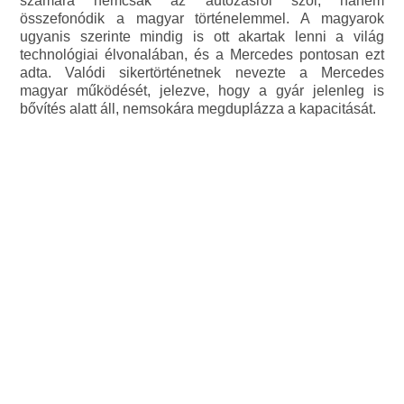
számára nemcsak az autózásról szól, hanem
összefonódik a magyar történelemmel. A magyarok
ugyanis szerinte mindig is ott akartak lenni a világ
technológiai élvonalában, és a Mercedes pontosan ezt
adta. Valódi sikertörténetnek nevezte a Mercedes
magyar működését, jelezve, hogy a gyár jelenleg is
bővítés alatt áll, nemsokára megduplázza a kapacitását.