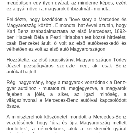
megépítsen egy ilyen gyárat, az mindenre képes, ezért
ez a gyár növeli a magyarok önbizalmát - mondta.
Felidézte, hogy kezdődött a "love story a Mercedes és
Magyarország között". Elmondta, hat évvel azután, hogy
Karl Benz szabadalmaztatta az első Mercedest, 1892-
ben Hacsek Béla a Pesti Hírlapban tett közzé hirdetést,
csak Benzeket árult, ő volt az első autókereskedő és
vélhetően ez volt az első autó Magyarországon.
Hozzátette, az első jogosítványt Magyarországon Törley
József pezsgőgyáros szerezte meg, aki csak Benz
autókat hajtott.
Régi hagyomány, hogy a magyarok vonzódnak a Benz-
gyár autóihoz - mutatott rá, megjegyezve, a magyarok
fejében a jólét, a siker, az igazi minőség, a
világszínvonal a Mercedes-Benz autóival kapcsolódott
össze.
A miniszterelnök köszönetet mondott a Mercedes-Benz
vezetésének, hogy "újra és újra Magyarország mellett
döntöttek", a németeknek, akik a kecskeméti gyárat