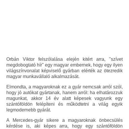
Orbán Viktor felszólalása elején kitért arra, "szívet
megdobogtató hír" egy magyar embernek, hogy egy ilyen
világszínvonalat képviselő gyárban elérték az ötezredik
magyar munkavállaló alkalmazását.
Elmondta, a magyaroknak ez a gyár nemcsak arról szól,
hogy jó autókat gyártanak, hanem arról: ha elhatározzuk
magunkat, akkor 14 év alatt képesek vagyunk egy
szántóföldön felépíteni és működtetni a világ egyik
legmodernebb gyárát.
A Mercedes-gyár sikere a magyaroknak önbecsülés
kérdése is, aki képes arra, hogy egy szántóföldön