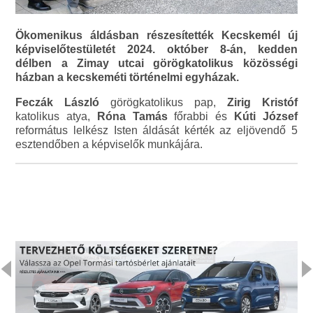
Ökomenikus áldásban részesítették Kecskemél új
képviselőtestületét 2024. október 8-án, kedden
délben a Zimay utcai görögkatolikus közösségi
házban a kecskeméti történelmi egyházak.
Feczák László
görögkatolikus pap,
Zirig Kristóf
katolikus atya,
Róna Tamás
főrabbi és
Kúti József
református lelkész Isten áldását kérték az eljövendő 5
esztendőben a képviselők munkájára.