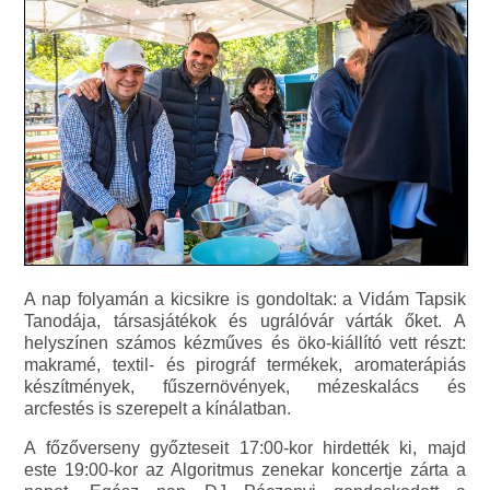
A nap folyamán a kicsikre is gondoltak: a Vidám Tapsik
Tanodája, társasjátékok és ugrálóvár várták őket. A
helyszínen számos kézműves és öko-kiállító vett részt:
makramé, textil- és pirográf termékek, aromaterápiás
készítmények, fűszernövények, mézeskalács és
arcfestés is szerepelt a kínálatban.
A főzőverseny győzteseit 17:00-kor hirdették ki, majd
este 19:00-kor az Algoritmus zenekar koncertje zárta a