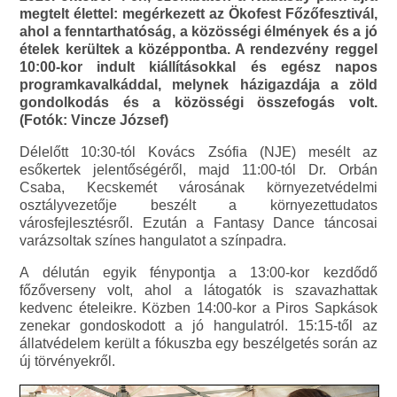
megtelt élettel: megérkezett az Ökofest Főzőfesztivál,
ahol a fenntarthatóság, a közösségi élmények és a jó
ételek kerültek a középpontba. A rendezvény reggel
10:00-kor indult kiállításokkal és egész napos
programkavalkáddal, melynek házigazdája a zöld
gondolkodás és a közösségi összefogás volt.
(Fotók: Vincze József)
Délelőtt 10:30-tól Kovács Zsófia (NJE) mesélt az
esőkertek jelentőségéről, majd 11:00-tól Dr. Orbán
Csaba, Kecskemét városának környezetvédelmi
osztályvezetője beszélt a környezettudatos
városfejlesztésről. Ezután a Fantasy Dance táncosai
varázsoltak színes hangulatot a színpadra.
A délután egyik fénypontja a 13:00-kor kezdődő
főzőverseny volt, ahol a látogatók is szavazhattak
kedvenc ételeikre. Közben 14:00-kor a Piros Sapkások
zenekar gondoskodott a jó hangulatról. 15:15-től az
állatvédelem került a fókuszba egy beszélgetés során az
új törvényekről.