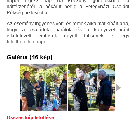
napot. Egész nap DJ Póczonyi gondoskodott a
háttérzenéről, a pékárut pedig a Félegyházi Családi
Pékség biztosította.
Az esemény ingyenes volt, és remek alkalmat kínált arra,
hogy a családok, barátok és a környezet iránt
elkötelezett emberek együtt töltsenek el egy
felejthetetlen napot.
Galéria (46 kép)
Összes kép letöltése