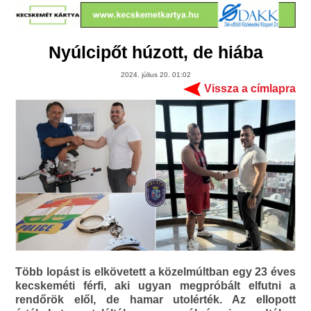
Nyúlcipőt húzott, de hiába
2024. július 20. 01:02
Vissza a címlapra
Több lopást is elkövetett a közelmúltban egy 23 éves
kecskeméti férfi, aki ugyan megpróbált elfutni a
rendőrök elől, de hamar utolérték. Az ellopott