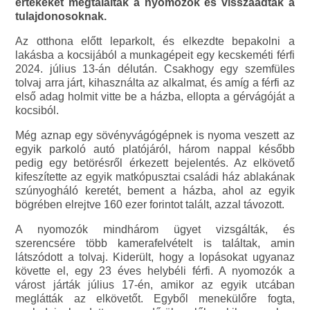
értékeket megtalálták a nyomozók és visszaadták a
tulajdonosoknak.
Az otthona előtt leparkolt, és elkezdte bepakolni a
lakásba a kocsijából a munkagépeit egy kecskeméti férfi
2024. július 13-án délután. Csakhogy egy szemfüles
tolvaj arra járt, kihasználta az alkalmat, és amíg a férfi az
első adag holmit vitte be a házba, ellopta a gérvágóját a
kocsiból.
Még aznap egy sövényvágógépnek is nyoma veszett az
egyik parkoló autó platójáról, három nappal később
pedig egy betörésről érkezett bejelentés. Az elkövető
kifeszítette az egyik matkópusztai családi ház ablakának
szúnyogháló keretét, bement a házba, ahol az egyik
bögrében elrejtve 160 ezer forintot talált, azzal távozott.
A nyomozók mindhárom ügyet vizsgálták, és
szerencsére több kamerafelvételt is találtak, amin
látszódott a tolvaj. Kiderült, hogy a lopásokat ugyanaz
követte el, egy 23 éves helybéli férfi. A nyomozók a
várost járták július 17-én, amikor az egyik utcában
meglátták az elkövetőt. Egyből menekülőre fogta,