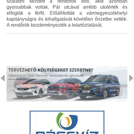
szaladni kezdett a rendőrök elől, akik azonban
gyorsabbak voltak. Pár utcával arrébb utolérték és
elfogták a férfit. Előállították a vármegyeszékhelyi
kapitányságra és kihallgatását követően őrizetbe vették.
A rendőrök kezdeményezték a letartóztatását.