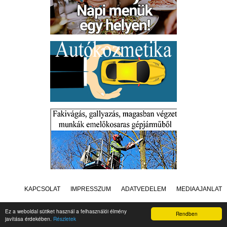
KAPCSOLAT
IMPRESSZUM
ADATVÉDELEM
MÉDIAAJÁNLAT
Ez a weboldal sütiket használ a felhasználói élmény
Rendben
javítása érdekében.
Részletek
Készítette:
Raster Studio