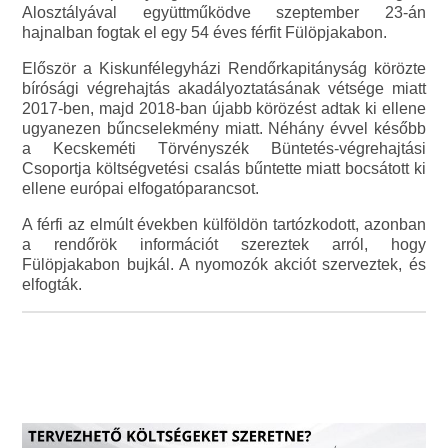
Alosztályával együttműködve szeptember 23-án
hajnalban fogtak el egy 54 éves férfit Fülöpjakabon.
Először a Kiskunfélegyházi Rendőrkapitányság körözte
bírósági végrehajtás akadályoztatásának vétsége miatt
2017-ben, majd 2018-ban újabb körözést adtak ki ellene
ugyanezen bűncselekmény miatt. Néhány évvel később
a Kecskeméti Törvényszék Büntetés-végrehajtási
Csoportja költségvetési csalás bűntette miatt bocsátott ki
ellene európai elfogatóparancsot.
A férfi az elmúlt években külföldön tartózkodott, azonban
a rendőrök információt szereztek arról, hogy
Fülöpjakabon bujkál. A nyomozók akciót szerveztek, és
elfogták.