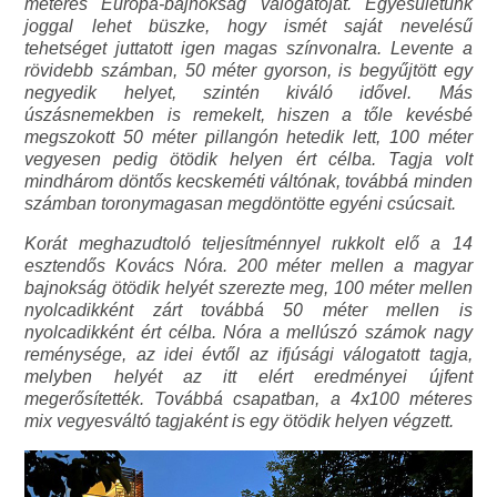
méteres Európa-bajnokság válogatóját. Egyesületünk
joggal lehet büszke, hogy ismét saját nevelésű
tehetséget juttatott igen magas színvonalra. Levente a
rövidebb számban, 50 méter gyorson, is begyűjtött egy
negyedik helyet, szintén kiváló idővel. Más
úszásnemekben is remekelt, hiszen a tőle kevésbé
megszokott 50 méter pillangón hetedik lett, 100 méter
vegyesen pedig ötödik helyen ért célba. Tagja volt
mindhárom döntős kecskeméti váltónak, továbbá minden
számban toronymagasan megdöntötte egyéni csúcsait.
Korát meghazudtoló teljesítménnyel rukkolt elő a 14
esztendős Kovács Nóra. 200 méter mellen a magyar
bajnokság ötödik helyét szerezte meg, 100 méter mellen
nyolcadikként zárt továbbá 50 méter mellen is
nyolcadikként ért célba. Nóra a mellúszó számok nagy
reménysége, az idei évtől az ifjúsági válogatott tagja,
melyben helyét az itt elért eredményei újfent
megerősítették. Továbbá csapatban, a 4x100 méteres
mix vegyesváltó tagjaként is egy ötödik helyen végzett.