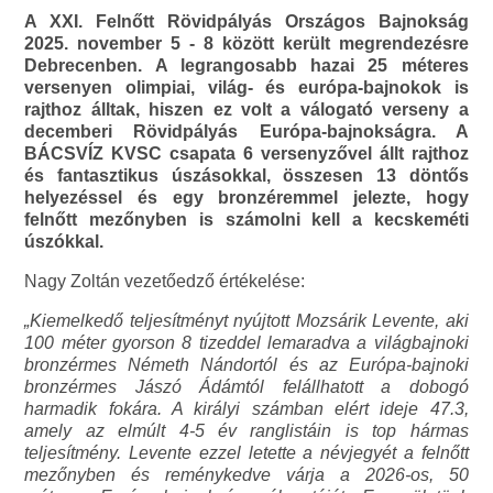
A XXI. Felnőtt Rövidpályás Országos Bajnokság
2025. november 5 - 8 között került megrendezésre
Debrecenben. A legrangosabb hazai 25 méteres
versenyen olimpiai, világ- és európa-bajnokok is
rajthoz álltak, hiszen ez volt a válogató verseny a
decemberi Rövidpályás Európa-bajnokságra. A
BÁCSVÍZ KVSC csapata 6 versenyzővel állt rajthoz
és fantasztikus úszásokkal, összesen 13 döntős
helyezéssel és egy bronzéremmel jelezte, hogy
felnőtt mezőnyben is számolni kell a kecskeméti
úszókkal.
Nagy Zoltán vezetőedző értékelése:
„Kiemelkedő teljesítményt nyújtott Mozsárik Levente, aki
100 méter gyorson 8 tizeddel lemaradva a világbajnoki
bronzérmes Németh Nándortól és az Európa-bajnoki
bronzérmes Jászó Ádámtól felállhatott a dobogó
harmadik fokára. A királyi számban elért ideje 47.3,
amely az elmúlt 4-5 év ranglistáin is top hármas
teljesítmény. Levente ezzel letette a névjegyét a felnőtt
mezőnyben és reménykedve várja a 2026-os, 50