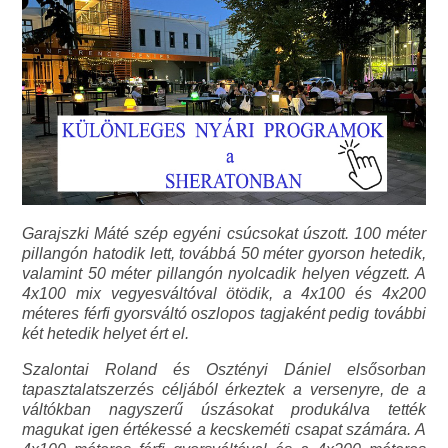
Garajszki Máté szép egyéni csúcsokat úszott. 100 méter
pillangón hatodik lett, továbbá 50 méter gyorson hetedik,
valamint 50 méter pillangón nyolcadik helyen végzett. A
4x100 mix vegyesváltóval ötödik, a 4x100 és 4x200
méteres férfi gyorsváltó oszlopos tagjaként pedig további
két hetedik helyet ért el.
Szalontai Roland és Osztényi Dániel elsősorban
tapasztalatszerzés céljából érkeztek a versenyre, de a
váltókban nagyszerű úszásokat produkálva tették
magukat igen értékessé a kecskeméti csapat számára. A