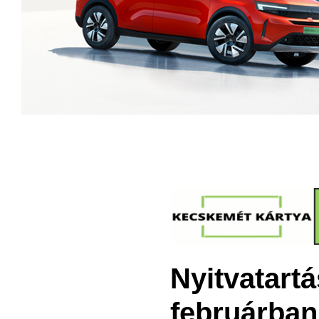
Nyitvatart
februárban