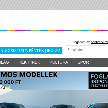
Elfogadom az
Adatvédelmi
. AUGUSZTUS 7. PÉNTEK | IBOLYA
ILÁG
KÉK HÍREK
KULTÚRA
SPORT