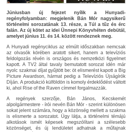
Júniusban új fejezet nyílik a Hunyadi-
regényfolyamban: megjelenik Bán Mór nagysikerű
történelmi sorozatának 13. része, a Túl a tűz és érc
falán. Az új kötet az idei Ünnepi Könyvhéten debütál,
amelyet június 11. és 14. között rendeznek meg.
A Hunyadi regényciklus az elmúlt időszakban nemcsak
az olvasók körében aratott sikert, hanem a televíziós
feldolgozás révén is országos és nemzetközi figyelmet
kapott. A TV2 által tavaly bemutatott sorozat idén már
nyolc szakmai díjat gyűjtött be: öt elismerést kapott a Big
Picture Awardson, hármat pedig a Televíziós Újságírók
Díján. A produkció külföldön is komoly érdeklődést váltott
ki, ahol Rise of the Raven címmel forgalmazzák.
A regények szerzője, Bán János, Kecskemét
alpolgármestere - írói nevén Bán Mór - szerint különösen
sokat jelent számára, hogy a közönség mellett a szakma
is elismerte a sorozatot. Úgy látja, a történelmi témájú
alkotások ismét képesek megszólítani a szélesebb
közönséget, és új lendületet adhatnak a műfajnak