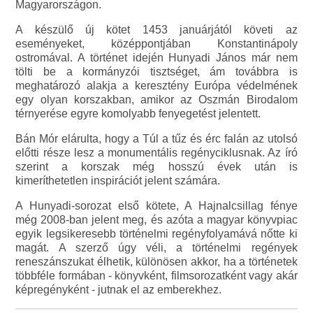
Magyarországon.
A készülő új kötet 1453 januárjától követi az
eseményeket, középpontjában Konstantinápoly
ostromával. A történet idején Hunyadi János már nem
tölti be a kormányzói tisztséget, ám továbbra is
meghatározó alakja a keresztény Európa védelmének
egy olyan korszakban, amikor az Oszmán Birodalom
térnyerése egyre komolyabb fenyegetést jelentett.
Bán Mór elárulta, hogy a Túl a tűz és érc falán az utolsó
előtti része lesz a monumentális regényciklusnak. Az író
szerint a korszak még hosszú évek után is
kimeríthetetlen inspirációt jelent számára.
A Hunyadi-sorozat első kötete, A Hajnalcsillag fénye
még 2008-ban jelent meg, és azóta a magyar könyvpiac
egyik legsikeresebb történelmi regényfolyamává nőtte ki
magát. A szerző úgy véli, a történelmi regények
reneszánszukat élhetik, különösen akkor, ha a történetek
többféle formában - könyvként, filmsorozatként vagy akár
képregényként - jutnak el az emberekhez.