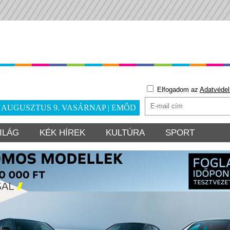
Elfogadom az
Adatvédel
. AUGUSZTUS 9. VASÁRNAP | EMŐD
ILÁG
KÉK HÍREK
KULTÚRA
SPORT