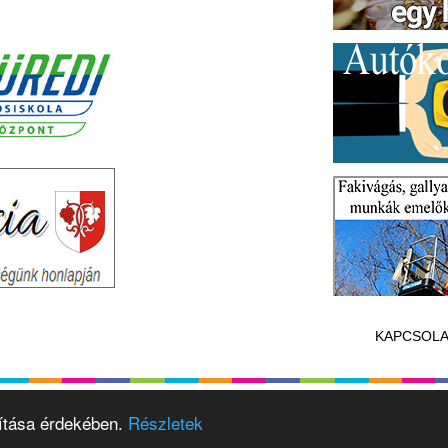
KAPCSOLA
vítása érdekében.
Részletek