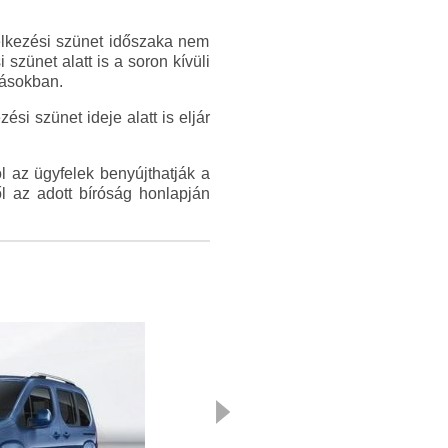
ítélkezési szünet időszaka nem
szünet alatt is a soron kívüli
rásokban.
si szünet ideje alatt is eljár
ol az ügyfelek benyújthatják a
l az adott bíróság honlapján