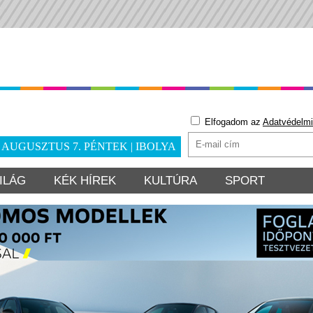
Elfogadom az
Adatvédelmi
. AUGUSZTUS 7. PÉNTEK | IBOLYA
ILÁG
KÉK HÍREK
KULTÚRA
SPORT