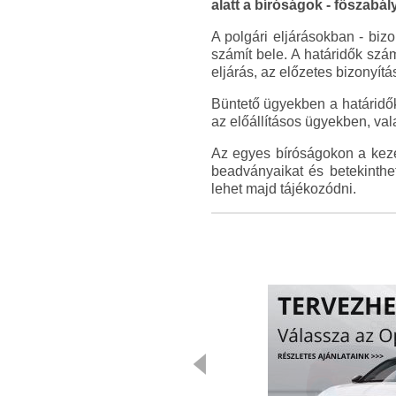
alatt a bíróságok - főszabál
A polgári eljárásokban - bizo
számít bele. A határidők szám
eljárás, az előzetes bizonyít
Büntető ügyekben a határidők 
az előállításos ügyekben, va
Az egyes bíróságokon a kezelő
beadványaikat és betekinthe
lehet majd tájékozódni.