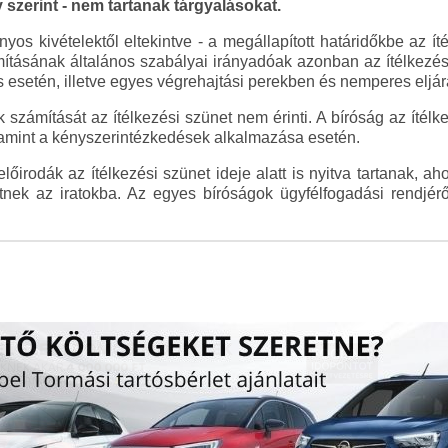
y szerint - nem tartanak tárgyalásokat.
nyos kivételektől eltekintve - a megállapított határidőkbe az 
ításának általános szabályai irányadóak azonban az ítélkezési 
ás esetén, illetve egyes végrehajtási perekben és nemperes eljá
számítását az ítélkezési szünet nem érinti. A bíróság az ítélkezé
lamint a kényszerintézkedések alkalmazása esetén.
irodák az ítélkezési szünet ideje alatt is nyitva tartanak, ah
tnek az iratokba. Az egyes bíróságok ügyfélfogadási rendjérő