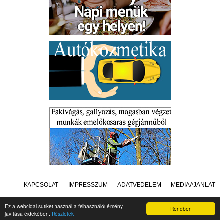
KAPCSOLAT
IMPRESSZUM
ADATVÉDELEM
MÉDIAAJÁNLAT
Ez a weboldal sütiket használ a felhasználói élmény
Rendben
javítása érdekében.
Részletek
Készítette:
Raster Studio