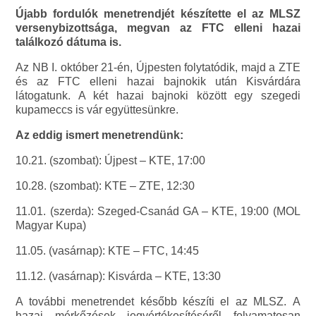
Újabb fordulók menetrendjét készítette el az MLSZ
versenybizottsága, megvan az FTC elleni hazai
találkozó dátuma is.
Az NB I. október 21-én, Újpesten folytatódik, majd a ZTE
és az FTC elleni hazai bajnokik után Kisvárdára
látogatunk. A két hazai bajnoki között egy szegedi
kupameccs is vár együttesünkre.
Az eddig ismert menetrendünk:
10.21. (szombat): Újpest – KTE, 17:00
10.28. (szombat): KTE – ZTE, 12:30
11.01. (szerda): Szeged-Csanád GA – KTE, 19:00 (MOL
Magyar Kupa)
11.05. (vasárnap): KTE – FTC, 14:45
11.12. (vasárnap): Kisvárda – KTE, 13:30
A további menetrendet később készíti el az MLSZ. A
hazai mérkőzések jegyértékesítéséről folyamatosan