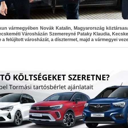
kun vármegyében Novák Katalin, Magyarország köztársas
 Kecskeméti Városházán Szemereyné Pataky Klaudia, Kecske
a felújított városházát, a dísztermet, majd a vármegyei veze