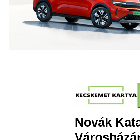
Novák Kata
Városházá