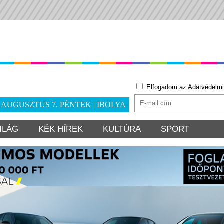
Elfogadom az
Adatvédelmi
. AUGUSZTUS 7. PÉNTEK | IBOLYA
ILÁG
KÉK HÍREK
KULTÚRA
SPORT