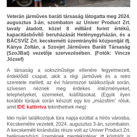
Veterán járműves baráti társaság látogatta meg 2024.
augusztus 3-án, szombaton az Univer Product Zrt.
tavaly átadott, közel 8 milliárd forint értékű,
kapacitásbővítő beruházását Hetényegyházán, és a
BÁCSVÍZ Zrt. kecskeméti üzemirányító központját ifj.
Kánya Zoltán, a Szovjet Járműves Baráti Társaság
(SzoJBat) vezetője szervezésében. (Fotók: Vincze
József)
A társaság a sokszínűsége ellenére fegyelmezett,
érdeklődő csapat, akik a régi járművek és a retro
szeretete mellett, az évi háromszori találkozójuk során,
szívesen néznek meg érdekes intézményeket,
telephelyeket, üzemeket, kiállításokat. (Egyik ilyen
korábbi túrájuk során készült egy kis „imázsfilm" róluk,
amit
IDE kattintva
tekinthetnek meg)
Idei nyári találkozójuk túra napja ezúttal a hírös városba,
Kecskemétre vezetett, 2024. augusztus 3-án, szombaton.
A kecskeméti kirándulás része volt az Univer Product Zrt.
hetényegyházi üzemének megtekintése: itt kóstolót is