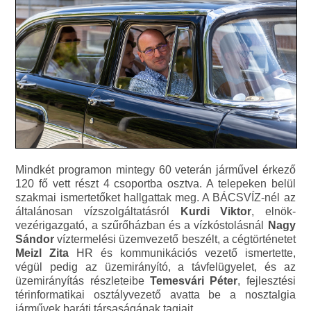
Mindkét programon mintegy 60 veterán járművel érkező
120 fő vett részt 4 csoportba osztva. A telepeken belül
szakmai ismertetőket hallgattak meg. A BÁCSVÍZ-nél az
általánosan vízszolgáltatásról
Kurdi Viktor
, elnök-
vezérigazgató, a szűrőházban és a vízkóstolásnál
Nagy
Sándor
víztermelési üzemvezető beszélt, a cégtörténetet
Meizl Zita
HR és kommunikációs vezető ismertette,
végül pedig az üzemirányító, a távfelügyelet, és az
üzemirányítás részleteibe
Temesvári Péter
, fejlesztési
térinformatikai osztályvezető avatta be a nosztalgia
járművek baráti társaságának tagjait.