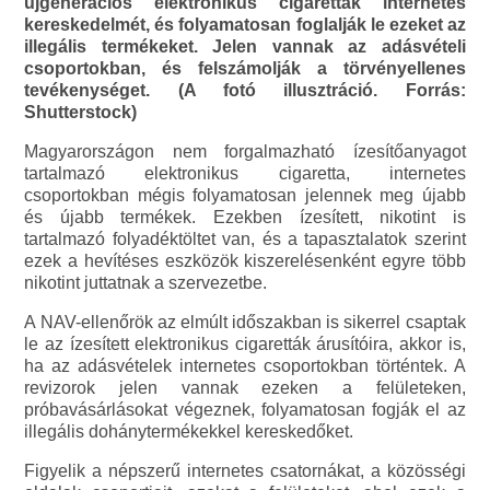
újgenerációs elektronikus cigaretták internetes
kereskedelmét, és folyamatosan foglalják le ezeket az
illegális termékeket. Jelen vannak az adásvételi
csoportokban, és felszámolják a törvényellenes
tevékenységet. (A fotó illusztráció. Forrás:
Shutterstock)
Magyarországon nem forgalmazható ízesítőanyagot
tartalmazó elektronikus cigaretta, internetes
csoportokban mégis folyamatosan jelennek meg újabb
és újabb termékek. Ezekben ízesített, nikotint is
tartalmazó folyadéktöltet van, és a tapasztalatok szerint
ezek a hevítéses eszközök kiszerelésenként egyre több
nikotint juttatnak a szervezetbe.
A NAV-ellenőrök az elmúlt időszakban is sikerrel csaptak
le az ízesített elektronikus cigaretták árusítóira, akkor is,
ha az adásvételek internetes csoportokban történtek. A
revizorok jelen vannak ezeken a felületeken,
próbavásárlásokat végeznek, folyamatosan fogják el az
illegális dohánytermékekkel kereskedőket.
Figyelik a népszerű internetes csatornákat, a közösségi