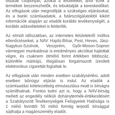
oldalak csoportjait, azokat a felületeket, ahol ezek a
termékek beszerezhetők, és lebuktatják a kereskedőket.
Az elfogások után megindítják a szükséges eljárásokat,
és a banki számlaadatok, a futárszolgálatoktól kikért
információk alapján az eladók korábbi tevékenységét, a
korábbi adásvételeket is felderítik.
Az elmúlt időszakban, az internetes felületekről indítva
ellenőrzéseiket, a NAV Hajdú-Bihar, Pest, Heves, Jász-
Nagykun-Szolnok, Veszprém, Győr-Moson-Sopron
vármegyei munkatársai is eredményes akciókat hajtottak
végre, és csaknem ötmillió forint értékben többszáz,
különféle márkájú, illegálisan forgalmazott ízesített
elektronikus cigarettát foglaltak le.
Az elfogások után minden esetben szabálysértési, adott
esetben bűnügyi eljárás is indul. Az eladók a
számlaadási kötelezettség elmulasztása miatt is bírságra
számíthatnak. Fontos tudni azt is, hogy a NAV-bírság
mellett az engedély nélküli dohánytermék-értékesítésért
a Szabályozott Tevékenységek Felügyeleti Hatósága is
1 millió forinttól 50 millió forintig terjedő bírsággal
sújthatja a magánszemély eladót.