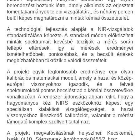
berendezést hoztunk létre, amely alkalmas az erjesztett
tömegtakarmányok telepi vizsgálatára, és néhány percen
belül képes meghatározni a minták kémiai összetételét.
A technológiai fejlesztés alapját a NIR-vizsgálatok
standardizálása képezte. A standard módon előkészített
minták spektrumait kevésbé torzítják a mérés során
fellépő eltérések, így a mérések eredményei
ismételhetőbbek, pontosabbak, és a becsült értékek
megbízhatóbban tükrözik a valódi összetételt.
A projekt egyik legfontosabb eredménye egy olyan
kalibrációs matematikai modell, amely a hazai és közép-
európai viszonyokhoz igazodik, és a felvett
spektrumokból pontos becslést ad a kémiai összetevőkre
vonatkozóan. A rendszer újdonsága abban rejlik, hogy a
hagyományos kézi NIRS eszközökhöz képest egy
speciálisan kialakított vizsgálóegységet, a hazai
viszonyokhoz illeszkedő kalibrációt, valamint a mérést
támogató komplex szoftvert tartalmaz.
A projekt megvalósításának helyszínei: Kecskemét,
Izsáki út 10., Sárospatak, Apróhomok 0455/2. hrsz.