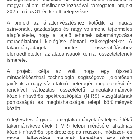
magyar állam társfinanszírozásával támogatott projekt
2025. május 31-én került befejezésre.
A projekt az állattenyésztéshez kötődik; a magas
színvonalú, gazdaságos és nagy volumenű tejtermelés
alapfeltétele, hogy a tejelő tehenek takarmányozása
maradéktalanul kielégítse élettani szükségleteiket. A
takarmányadagok pontos összeállításához
elengedhetetlen az alapanyagok kémiai összetételének
ismerete.
A projekt célja az volt, hogy egy újszerű
mintaelőkészítési technológia segítségével jelentősen
javítsuk a nagy víztartalmú, heterogén megjelenésű és
rendkívül változatos összetételű tömegtakarmányok
közeli-infravörös spektroszkópiás (NIRS) vizsgálatának
pontosságát és megbízhatóságát telepi körülmények
között.
A fejlesztés tárgya a tömegtakarmányok és teljes értékű
takarmánykeverékek (TMR) telepi mérésére alkalmas
közeli-infravörös spektroszkópiás műszer-, módszer- és
modell fejlesztése, melynek keretében egy olyan