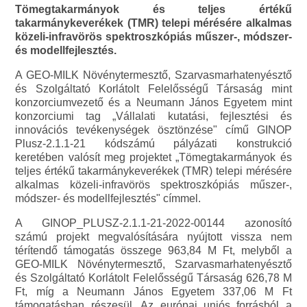
Tömegtakarmányok és teljes értékű
takarmánykeverékek (TMR) telepi mérésére alkalmas
közeli-infravörös spektroszkópiás műszer-, módszer-
és modellfejlesztés.
A GEO-MILK Növénytermesztő, Szarvasmarhatenyésztő
és Szolgáltató Korlátolt Felelősségű Társaság mint
konzorciumvezető és a Neumann János Egyetem mint
konzorciumi tag „Vállalati kutatási, fejlesztési és
innovációs tevékenységek ösztönzése" című GINOP
Plusz-2.1.1-21 kódszámú pályázati konstrukció
keretében valósít meg projektet „Tömegtakarmányok és
teljes értékű takarmánykeverékek (TMR) telepi mérésére
alkalmas közeli-infravörös spektroszkópiás műszer-,
módszer- és modellfejlesztés" címmel.
A GINOP_PLUSZ-2.1.1-21-2022-00144 azonosító
számú projekt megvalósítására nyújtott vissza nem
térítendő támogatás összege 963,84 M Ft, melyből a
GEO-MILK Növénytermesztő, Szarvasmarhatenyésztő
és Szolgáltató Korlátolt Felelősségű Társaság 626,78 M
Ft, míg a Neumann János Egyetem 337,06 M Ft
támogatásban részesül. Az európai uniós forrásból a