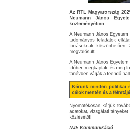
Az RTL Magyarország 2025. 
Neumann János Egyetemr
közleményében.
A Neumann János Egyetem tov
tudományos feladatok ellátás
forrásoknak köszönhetően 2
megvalósult.
A Neumann János Egyetem hal
időben megkaptak, és meg fog
tanévben várják a leendő hall
Kérünk minden politikai é
célok mentén és a félretá
Nyomatékosan kérjük tovább
adatokat, vizsgálati tényeke
közlésétől!
NJE Kommunikáció