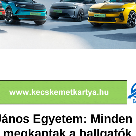
ános Egyetem: Minden 
t megkaptak a hallgatók