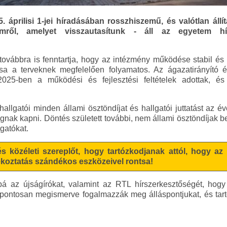
áprilisi 1-jei híradásában rosszhiszemű, és valótlan állí
ől, amelyet visszautasítunk - áll az egyetem hír
ábbra is fenntartja, hogy az intézmény működése stabil és za
a a terveknek megfelelően folyamatos. Az ágazatirányító és 
025-ben a működési és fejlesztési feltételek adottak, és a
lgatói minden állami ösztöndíjat és hallgatói juttatást az 
nak kapni. Döntés született további, nem állami ösztöndíjak be
gatókat.
s közéleti szereplőt, hogy tartózkodjanak attól, hogy az 
jékoztatás szándékos eszközeivel rontsa!
á az újságírókat, valamint az RTL hírszerkesztőségét, hog
t pontosan megismerve fogalmazzák meg álláspontjukat, és tar